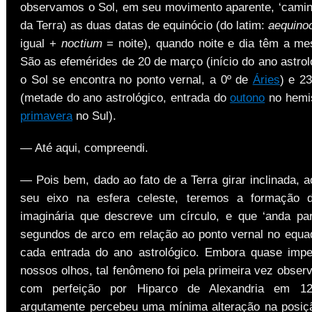
observamos o Sol, em seu movimento aparente, ‘camin
da Terra) as duas datas de equinócio (do latim:
aequino
igual +
noctium
= noite), quando noite e dia têm a m
São as efemérides de 20 de março (início do ano astro
o Sol se encontra no ponto vernal, a 0º de
Áries
) e 2
(metade do ano astrológico, entrada do
outono
no hemis
primavera
no Sul).
— Até aqui, compreendi.
— Pois bem, dado ao fato de a Terra girar inclinada, 
seu eixo na esfera celeste, teremos a formação 
imaginária que descreve um círculo, e que ‘anda par
segundos de arco em relação ao ponto vernal no equad
cada entrada do ano astrológico. Embora quase impe
nossos olhos, tal fenômeno foi pela primeira vez obse
com perfeição por Hiparco de Alexandria em 12
argutamente percebeu uma mínima alteração na posiç