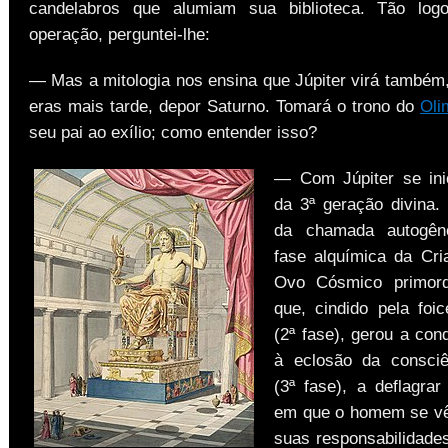
candelabros que alumiam sua biblioteca. Tão log
operação, perguntei-lhe:
— Mas a mitologia nos ensina que Júpiter virá também,
eras mais tarde, depor Saturno. Tomará o trono do
Oli
seu pai ao exílio; como entender isso?
— Com Júpiter se ini
da 3ª geração divina. 
da chamada autogêne
fase alquímica da Cr
Ovo Cósmico primordi
que, cindido pela foi
(2ª fase), gerou a con
à eclosão da consci
(3ª fase), a deflagra
em que o homem se v
suas responsabilidades