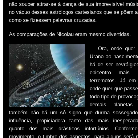
não souber atirar-se à dança de sua imprevisível músi
no vácuo desses astrólogos cartesianos que se põem a
como se fizessem palavras cruzadas.
As comparações de Nicolau eram mesmo divertidas.
— Ora, onde quer 
Urano ao nasciment
há de ser nevrálgic
epicentro mais 
terremotos. Já em 
onde quer que passe
todo tipo de provoca
demais planetas c
também não há um só signo que durma sossegado
influência, propiciadora tanto das mais inesperad
quanto dos mais drásticos infortúnios. Confor
movimento, o timbre dos aspectos, para alguns será m