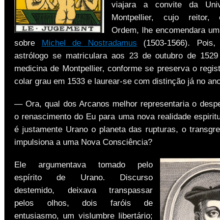
viajara a convite da Uni
Montpellier, cujo reitor,
Ordem, lhe encomendara uma
sobre
Michel de Nostradamus
(1503-1566). Pois,
astrólogo se matriculara aos 23 de outubro de 152
medicina de Montpellier, conforme se preserva o regist
colar grau em 1533 e laurear-se com distinção já no ano
— Ora, qual dos Arcanos melhor representaria o despe
o renascimento do Eu para uma nova realidade espiritu
é justamente Urano o planeta das rupturas, o transgr
impulsiona a uma Nova Consciência?
Ele argumentava tomado pelo
espírito de Urano. Discurso
destemido, deixava transpassar
pelos olhos, dois faróis de
entusiasmo, um vislumbre libertário;