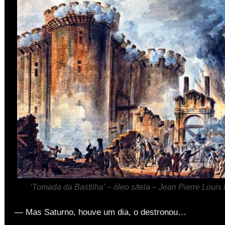
‘Tomada da Bastilha’ – óleo s/tela – Jean Pierre Louis
— Mas Saturno, houve um dia, o destronou…