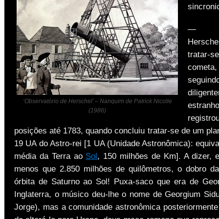
sincroni
— Ini
Hersch
trata
come
seguind
dilige
‘Observatório de Herschel’ – Nanquim de Patrick Nicolle
estra
(1986)
regis
posições até 1783, quando concluiu tratar-se de um pla
19 UA do Astro-rei [1 UA (Unidade Astronômica): equiva
média da Terra ao
Sol
, 150 milhões de Km]. A dizer, 
menos que 2.850 milhões de quilômetros, o dobro da
órbita de Saturno ao Sol! Puxa-saco que era de Georg
Inglaterra, o músico deu-lhe o nome de Georgium Sidu
Jorge), mas a comunidade astronômica posteriormente