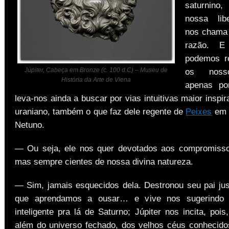
saturnin
nossa lib
nos chama 
razão. 
podemos re
Júpiter, Cabeça em Bronze (c. 100 d.C) – Museu de
os noss
História da Arte de Viena
apenas po
leva-nos ainda a buscar por vias intuitivas maior inspi
uraniano, também o que faz dele regente de
Peixes
em 
Netuno.
— Ou seja, ele nos quer devotados aos compromiss
mas sempre cientes de nossa divina natureza.
— Sim, jamais esquecidos dela. Destronou seu pai ju
que aprendamos a ousar… e vive nos sugerindo 
inteligente pra lá de Saturno; Júpiter nos incita, pois
além do universo fechado, dos velhos céus conhecid