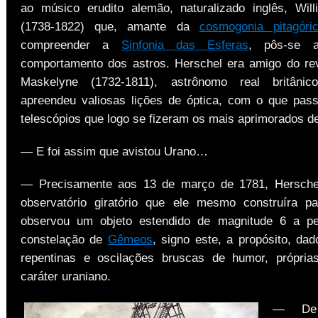
ao músico erudito alemão, naturalizado inglês, Wil
(1738-1822) que, amante da
cosmogonia pitagóri
compreender a
Sinfonia das Esferas
, pôs-se 
comportamento dos astros. Herschel era amigo do re
Maskelyne (1732-1811), astrônomo real britâni
apreendeu valiosas lições de óptica, com o que pass
telescópios que logo se fizeram os mais aprimorados d
— E foi assim que avistou Urano…
— Precisamente aos 13 de março de 1781, Herschel,
observatório giratório que ele mesmo construíra p
observou um objeto estendido de magnitude 6 a per
constelação de
Gêmeos
, signo este, a propósito, da
repentinas e oscilações bruscas de humor, própri
caráter uraniano.
— De