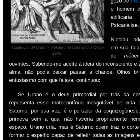
gozo de
Fre
o homem d
edific
Psicanálise.
Nicolau ado
em sua fala
‘Castração de Urano’ – Polidoro de Caravaggio (1495-
1543)
do
métier
ouvintes. Sabendo-me aceite à ideia do inconsciente e 
alma, não podia deixar passar a chance. Olhos bri
entusiasmo com que falava, continuou:
— Se Urano é o deus primordial por trás da co
representa esse motocontínuo inesgotável de vida 
Saturno, por sua vez, é o portador da esquizogênese
primeva sem a qual não haveria propriamente n
espaço. Urano cria, mas é Saturno quem traz o corte 
formar o espelho capaz de refletir todas as imagens e