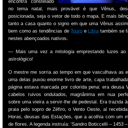
encontra constelado
no tema natal, mais provável é que Vênus, de
posicionada, seja o vetor de todo o mapa. E mais bên
tanto a casa quanto o signo em que uma Vênus assim
bem como as tendências de
Touro
e
Libra
também se fa
nestes abençoados nativos.
— Mais uma vez a mitologia emprestando luzes ao 
astrológico!
O mestre me sorria ao tempo em que vasculhava as e
uma delas puxou enorme livro de arte, capa trabalhad
página estava marcada por colorida pena: era deusa 
cabelos ruivos ondulados, magnânima em nua perf
sobre uma vieira a servir-lhe de pedestal. Era trazida
praia pelo sopro de Zéfiro, o Vento Oeste, aí recebid
Horas, deusas das Estações, que a acolhia com um 
de flores. A legenda instruía: ‘Sandro Boticcelli – 1453 –