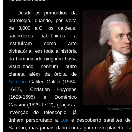
— Desde os primórdios da
astrologia, quando, por volta
de 3.000 a.C. os caldeus,
sacerdotes babilônicos, a
instituíram como arte
divinatória, em toda a história
da humanidade ninguém havia
visualizado nenhum outro
planeta além da órbita de
Saturno
. Galileu Galilei (1564-
1642), Christian Huygens
(1629-1695) e Domênico
Cassini (1625-1712), graças à
William_Hersch
invenção do telescópio, já
tinham perscrutado a
Lua
e descoberto satélites d
Saturno, mas jamais dado com algum novo planeta. Ta