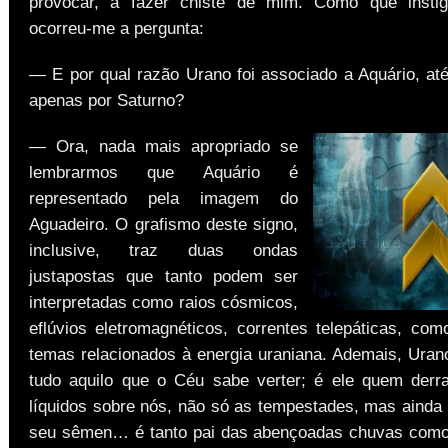
provocar, a fazer chiste de mim. Como que instig
ocorreu-me a pergunta:
— E por qual razão Urano foi associado a Aquário, até
apenas por Saturno?
— Ora, nada mais apropriado se
lembrarmos que Aquário é
representado pela imagem do
Aguadeiro. O grafismo deste signo,
inclusive, traz duas ondas
justapostas que tanto podem ser
interpretadas como raios cósmicos,
eflúvios eletromagnéticos, correntes telepáticas, com
temas relacionados à energia uraniana. Ademais, Uran
tudo aquilo que o Céu sabe verter; é ele quem der
líquidos sobre nós, não só as tempestades, mas ainda
seu sêmen… é tanto pai das abençoadas chuvas com