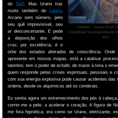
do
Tarô
. Mas Urano traz
muito também do
Louco
,
Arcano sem número, pelo
seu quê imprevisível, seu
‘O Arbítrio’ – Arcano XX do “
ar desconcertante. E pede
Consciência” do artista Eduardo Vi
tela)
a deposição dos olhos
crus; por excelência, é o
orbe dos estados alterados de consciência. Onde
apresente em nossos mapas, está a catalisar proces
latentes; tem o poder de eclodir, de trazer à tona o emer
quem responde pelas crises espirituais, pessoais e co
com sua energia explosiva pode causar acidentes das 
ordens, desde os alquímicos até os cerebrais.
Eu sentia agora um estremecimento dos pés à cabeça,
correr-me a pele, a acelerar o coração. A figura de N
me fora hipnótica; era como se Urano, eletrizante, e