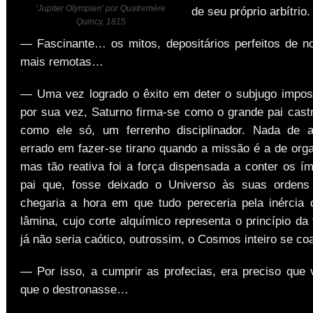
‘Jupiter Olympien’ por Quatremère
de seu próprio arbítrio.
Quincy, 1815
— Fascinante… os mitos, depositários perfeitos de n
mais remotas…
— Uma vez logrado o êxito em deter o subjugo impos
por sua vez, Saturno firma-se como o grande pai castr
como ele só, um ferrenho disciplinador. Nada de a
errado em fazer-se tirano quando a missão é a de orga
mas tão reativa foi a força dispensada a conter os í
pai que, fosse deixado o Universo às suas orden
chegaria a hora em que tudo pereceria pela inércia 
lâmina, cujo corte alquímico representa o princípio da
já não seria caótico, outrossim, o Cosmos inteiro se coa
— Por isso, a cumprir as profecias, era preciso que 
que o destronasse…