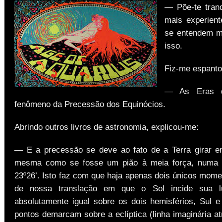
— Põe-te tran
mais experient
se entendem m
isso.
Fiz-me espanto
— As Eras d
fenômeno da Precessão dos Equinócios.
Abrindo outros livros de astronomia, explicou-me:
— E a precessão se deve ao fato de a Terra girar e
mesma como se fosse um pião à meia força, numa i
23º26’. Isto faz com que haja apenas dois únicos mome
de nossa translação em que o Sol incide sua 
absolutamente igual sobre os dois hemisférios, Sul e
pontos demarcam sobre a eclíptica (linha imaginária a