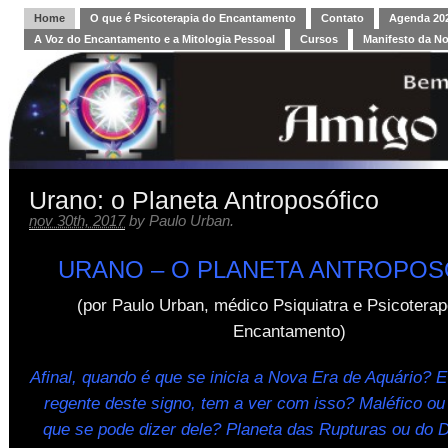
Home
O que é Psicoterapia do Encantamento
Contato
Agenda 202
A Voz do Encantamento e a Mitologia Pessoal
Cursos
Manifesto da N
Urano: o Planeta Antroposófico
nov 30th, 2017
by
Paulo Urban
.
URANO – O PLANETA ANTROPOS
(por Paulo Urban, médico Psiquiatra e Psicoterap
Encantamento)
Afinal, quando é que se inicia a Nova Era de Aquário? 
regente deste signo, tem a ver com isso? Maléfico ou
que se pode dizer dele? Planeta das Rupturas ou do 