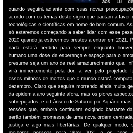
aos 18 de
quando seguirá adiante com suas novas preocupaçõ
acordo com os temas deste signo que pautam a favor 
tecnológicas e científicas em nome do bem comum. A
só estaremos começando a saber lidar com esse pesa
2020 quando já estivermos prestes a entrar em 2021. P
nada estará perdido para sempre enquanto houve
humano uma dose de esperança e espaço para o amor.
presume seja um ano de real amadurecimento que, inf
virá iminentemente pela dor, a ver pelo projetado lu
esses milhões de mortos que o mundo estará computa
dezembro. Claro que seguirá morrendo ainda muita ge
da epidemia ano seguinte afora, mas os piores aspectos
sobrepujados, e o trânsito de Saturno por Aquário mai
tensões que, embora continuem exigindo bastante d
serão também promessa de uma nova ordem centrada 
justiça e algo mais libertárias. De qualquer modo,
melhores pessoas para viver 2021 e os anos v