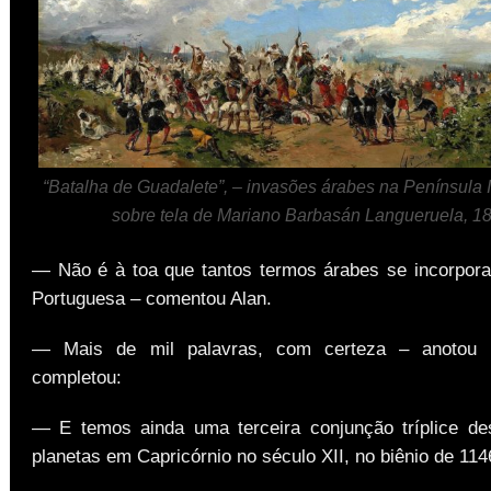
“Batalha de Guadalete”, – invasões árabes na Península I
sobre tela de Mariano Barbasán Langueruela, 1
— Não é à toa que tantos termos árabes se incorpor
Portuguesa – comentou Alan.
— Mais de mil palavras, com certeza – anotou 
completou:
— E temos ainda uma terceira conjunção tríplice d
planetas em Capricórnio no século XII, no biênio de 114