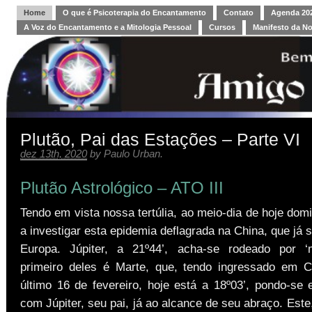
Home
O que é Psicoterapia do Encantamento
Contato
Agenda 202
A Voz do Encantamento e a Mitologia Pessoal
Cursos
Manifesto da N
Plutão, Pai das Estações – Parte VI
dez 13th, 2020
by
Paulo Urban
.
Plutão Astrológico – ATO III
Tendo em vista nossa tertúlia, ao meio-dia de hoje dom
a investigar esta epidemia deflagrada na China, que já s
Europa. Júpiter, a 21º44’, acha-se rodeado por ‘m
primeiro deles é Marte, que, tendo ingressado em C
último 16 de fevereiro, hoje está a 18º03’, pondo-se
com Júpiter, seu pai, já ao alcance de seu abraço. Este