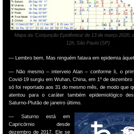
Mapa da ‘Conjunção Epidêmica’ de 13 de março 2020, d
12h, São Paulo (SP)
— Lembro bem. Mas ninguém falava em epidemia àquel
— Não mesmo – interveio Alan – conforme li, o pri
Covid-19 surgiu em Wuhan, China, em 1º de dezembro
só foi reportado aos 31 do mesmo mês, de modo que 
atentou para o caráter também epidemiológico des
Saturno-Plutão de janeiro último.
— Saturno está em
Capricórnio desde
dezembro de 2017. Ele se