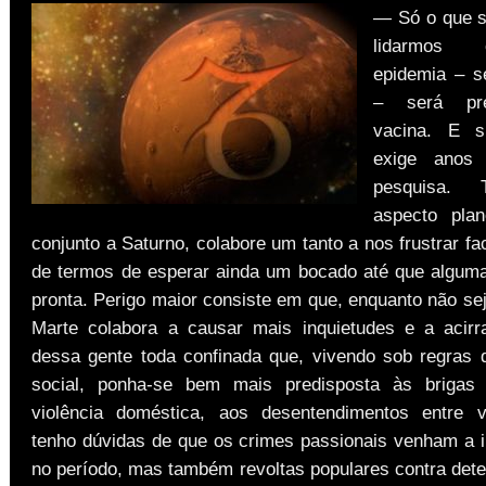
— Só o que s
lidarmos
epidemia – s
– será pre
vacina. E s
exige anos 
pesquisa. 
aspecto plan
conjunto a Saturno, colabore um tanto a nos frustrar fa
de termos de esperar ainda um bocado até que alguma
pronta. Perigo maior consiste em que, enquanto não sej
Marte colabora a causar mais inquietudes e a acir
dessa gente toda confinada que, vivendo sob regras 
social, ponha-se bem mais predisposta às brigas f
violência doméstica, aos desentendimentos entre v
tenho dúvidas de que os crimes passionais venham a in
no período, mas também revoltas populares contra det