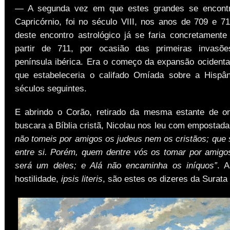
— A segunda vez em que estes grandes se encont
Capricórnio, foi no século VIII, nos anos de 709 e 7
deste encontro astrológico já se faria concretamente
partir de 711, por ocasião das primeiras invasõ
península ibérica. Era o começo da expansão ocident
que estabeleceria o califado Omíada sobre a Hispân
séculos seguintes.
E abrindo o Corão, retirado da mesma estante de o
buscara a Bíblia cristã, Nicolau nos leu com empostad
não tomeis por amigos os judeus nem os cristãos; que
entre si. Porém, quem dentre vós os tomar por amigo
será um deles; e Alá não encaminha os iníquos”
. 
hostilidade,
ipsis literis
, são estes os dizeres da Surata 