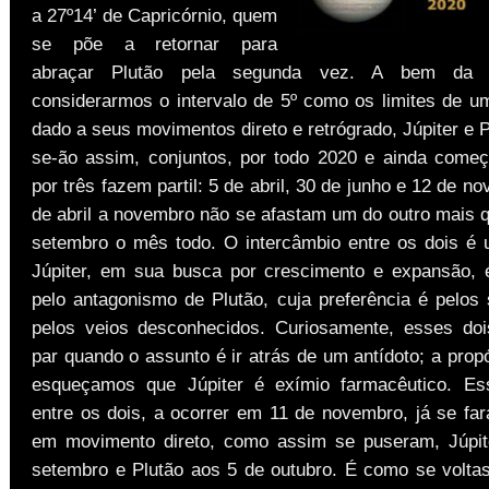
a 27º14’ de Capricórnio, quem
se põe a retornar para
abraçar Plutão pela segunda vez. A bem da 
considerarmos o intervalo de 5º como os limites de u
dado a seus movimentos direto e retrógrado, Júpiter e 
se-ão assim, conjuntos, por todo 2020 e ainda come
por três fazem partil: 5 de abril, 30 de junho e 12 de no
de abril a novembro não se afastam um do outro mais q
setembro o mês todo. O intercâmbio entre os dois é 
Júpiter, em sua busca por crescimento e expansão, 
pelo antagonismo de Plutão, cuja preferência é pelos 
pelos veios desconhecidos. Curiosamente, esses do
par quando o assunto é ir atrás de um antídoto; a prop
esqueçamos que Júpiter é exímio farmacêutico. Es
entre os dois, a ocorrer em 11 de novembro, já se f
em movimento direto, como assim se puseram, Júpit
setembro e Plutão aos 5 de outubro. É como se volta