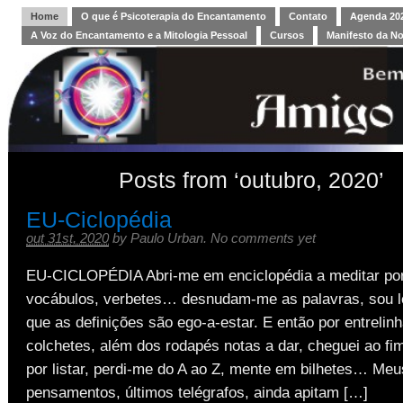
Home
O que é Psicoterapia do Encantamento
Contato
Agenda 202
A Voz do Encantamento e a Mitologia Pessoal
Cursos
Manifesto da N
Posts from ‘outubro, 2020’
EU-Ciclopédia
out 31st, 2020
by
Paulo Urban
.
No comments yet
EU-CICLOPÉDIA Abri-me em enciclopédia a meditar po
vocábulos, verbetes… desnudam-me as palavras, sou 
que as definições são ego-a-estar. E então por entreli
colchetes, além dos rodapés notas a dar, cheguei ao fim
por listar, perdi-me do A ao Z, mente em bilhetes… Meu
pensamentos, últimos telégrafos, ainda apitam […]