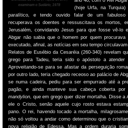
examinam o Sudário, 1978
(hoje Urfa, na Turquia)
paralítico, e tendo ouvido falar de um fabulo
recuperava os doentes e ressuscitava os mortos, e
Jerusalém, convidando Jesus para que fosse vê-lo 
Abgar não sabia que o homem por quem procurava j
executado, afinal, as notícias em seu tempo circulava
Relatos de Eusébio da Cesaréia (260-340) revelam q
grego para Tadeu, teria sido o apóstolo a atender
Aproveitando-se para se afastar da perseguição roman
por outro lado, teria chegado receoso ao palácio de Ab
se numa cadeira, pediu para ser empurrado até a pr
pagão, e ainda manteve sua cabeça coberta por
mandylion
, que em grego quer dizer mortalha. Disse a 
ele o Cristo, senão aquele cujo rosto estava esta
pano. O rei, havendo tocado a mortalha, milagrosame
não só voltou a andar como determinou que o cristia
nova religião de Edessa. Mas a ordem duraria som