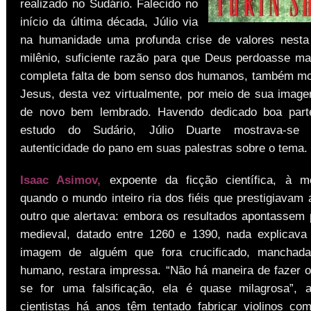
realizado no Sudário. Falecido no
início da última década, Júlio via
na humanidade uma profunda crise de valores nesta
milênio, suficiente razão para que Deus perdoasse m
completa falta de bom senso dos humanos, também mo
Jesus, desta vez virtualmente, por meio de sua image
de novo bem lembrado. Havendo dedicado boa part
estudo do Sudário, Júlio Duarte mostrava-se 
autenticidade do pano em suas palestras sobre o tema.
Isaac Asimov,
expoente da ficção científica, à 
quando o mundo inteiro ria dos fiéis que prestigiavam a
outro que alertava: embora os resultados apontassem 
medieval, datado entre 1260 e 1390, nada explicav
imagem de alguém que fora crucificado, manchad
humano, restara impressa. “Não há maneira de fazer o 
se for uma falsificação, ela é quase milagrosa”, 
cientistas há anos têm tentado fabricar violinos co