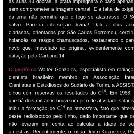
às suas 48 dobras, a prata impregnara o pano apenas 
sem comprometer a imagem central. E a falta de oxigên
da urna não permitiu que o fogo se alastrasse. O S
salvo. Parecia interseção divina! Dali a dois an
clarissas, orientadas por São Carlos Borromeu, cerzir
holandês os rasgos chamuscados, restaurando o pan
novo que, mesclado ao original, evidentemente com
datação pelo Carbono 14.
O
geofísico
Walter Gonzales, especialista em radiação
cientista brasileiro membro da Associação Inte
Cientistas e Estudiosos do Sudário de Turim, a ASSIST,
14
olhou com reservas os resultados do C
. Em 1988, 
que há dois mil anos houve um pico de atividade solar s
14
inibir a formação de C
na atmosfera, fato que alter
deste radioisótopo pelo linho, dado importante que os
não levaram em conta ao calcular a idade de su
amostras. Recentemente, o russo Dmitri Kuznetsov, Pr