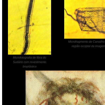
Microfragmento de Carvalho
região occiptal da image
Microfotografia de fibra do
Sudário com revestimento
bioplástico