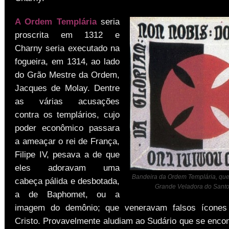
A Ordem Templária
seria
proscrita em 1312 e
Charny seria executado na
fogueira, em 1314, ao lado
do Grão Mestre da Ordem,
Jacques de Molay. Dentre
as várias acusações
contra os templários, cujo
poder econômico passara
a ameaçar o rei de França,
Filipe IV, pesava a de que
eles adoravam uma
Bandeira da Ordem Templária, que 
cabeça pálida e desbotada,
Grande Veladora do Santo
a de Baphomet, ou a
imagem do demônio; que veneravam falsos ícones
Cristo. Provavelmente aludiam ao Sudário que se encon