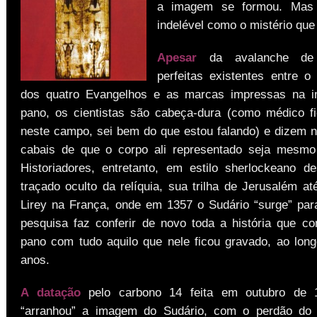
a imagem se formou. Mas 
indelével como o mistério que
Apesar
da avalanche de 
perfeitas existentes entre o 
dos quatro Evangelhos e as marcas impressas na 
pano, os cientistas são cabeça-dura (como médico f
neste campo, sei bem do que estou falando) e dizem n
cabais de que o corpo ali representado seja mesmo
Historiadores, entretanto, em estilo sherlockeano 
traçado oculto da relíquia, sua trilha de Jerusalém a
Lirey na França, onde em 1357 o Sudário “surge” pa
pesquisa faz conferir de novo toda a história que c
pano com tudo aquilo que nele ficou gravado, ao long
anos.
A datação
pelo carbono 14 feita em outubro de 
“arranhou” a imagem do Sudário, com o perdão do s