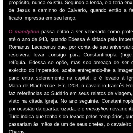
propósito, nunca existiu. Segundo a lenda, ela teria en
de Jesus a caminho do Calvário, quando então a fa
ficado impressa em seu lenço.
O
mandylion
passa então a ser venerado como prote
até o ano de 943, quando Edessa é sitiada pelo impera
Romanus Lecapenus que, por conta de seu aniversári
resolvera levar consigo para Constantinopla (hoje
relíquia. Edessa se opõe, mas sob ameaça de ser d
exército do imperador, acaba entregando-lhe a imag
pano entra solenemente na capital, e é levado à Ig
Maria de Blachernae. Em 1203, o cavaleiro francês Rob
faz referências ao Sudário em seus relatos de viagem,
visto na citada Igreja. No ano seguinte, Constantinop
por ocasião da quartacruzada, e o
mandylion
novamente
Tudo indica que tenha sido levado pelos templários, qu
passariam às mãos de um de seus chefes, o cavaleiro
Charny.