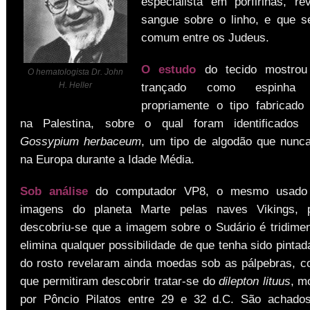
especialista em porfirinas, r
sangue sobre o linho, e que s
comum entre os Judeus.
O estudo
do tecido mostrou
O hematologista Dr. John
H. Heller
trançado como espinha
propriamente o tipo fabricad
na Palestina, sobre o qual foram identificados 
Gossypium herbaceum
, um tipo de algodão que nunca 
na Europa durante a Idade Média.
Sob análise
do computador VP8, o mesmo usado 
imagens do planeta Marte pelas naves Vikings, 
descobriu-se que a imagem sobre o Sudário é tridimen
elimina qualquer possibilidade de que tenha sido pinta
do rosto revelaram ainda moedas sob as pálpebras, c
que permitiram descobrir tratar-se do
dilepton lituus
, m
por Pôncio Pilatos entre 29 e 32 d.C. São achado