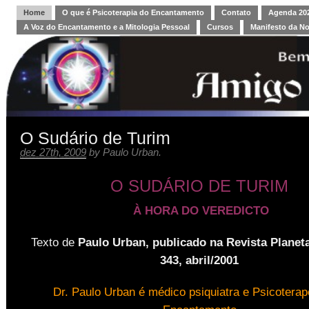
Home
O que é Psicoterapia do Encantamento
Contato
Agenda 202
A Voz do Encantamento e a Mitologia Pessoal
Cursos
Manifesto da N
O Sudário de Turim
dez 27th, 2009
by
Paulo Urban
.
O SUDÁRIO DE TURIM
À HORA DO VEREDICTO
Texto de
Paulo Urban, publicado na Revista Planeta
343, abril/2001
Dr. Paulo Urban é médico psiquiatra e Psicoterap