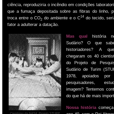
ciência, reproduziria o incêndio em condições laborator
que a fumaça depositada sobre as fibras do linho, p
14
troca entre o CO
do ambiente e o C
do tecido, seri
2
fator a adulterar a datação.
Mas qual
história 
Sudário? O que sab
historiadores? A qu
chegaram os 40 cienti
do Projeto de Pesqui
Sudário de Turim (ST
1978, apoiados por
pesquisadores, est
imagem? Tentemos con
do que há de mais import
Nossa história
começa 
ano 40, com o Rei Abga
Cientistas da NASA, Projeto STURP,