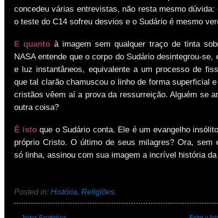
concedeu várias entrevistas, não resta mesmo dúvida: 
o teste do C14 sofreu desvios e o Sudário é mesmo ver
E quanto
à imagem sem qualquer traço de tinta sob
NASA entende que o corpo do Sudário desintegrou-se, e
e luz instantâneos, equivalente a um processo de fiss
que tal clarão chamuscou o linho de forma superficial e
cristãos vêem aí a prova da ressurreição. Alguém se ar
outra coisa?
É isto
que o Sudário conta. Ele é um evangelho insólito
próprio Cristo. O último de seus milagres? Ora, sem
só linha, assinou com sua imagem a incrível história da
Posted in:
História
,
Religiões
.
←
Jogos Esotéricos
Entre o Arb