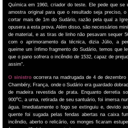
Química em 1960, criador do teste. Ele pede que se
amostra original para que o resultado seja preciso, o
cortar mais de 1m do Sudário, razão pela qual a Igr
opusera a esta prova. Além disso, são necessários mi
de material, e as tiras de linho não pesavam sequer
com o aprimoramento da técnica, dizia Júlio, a pe
queime um ínfimo fragmento do Sudário, temos que l
que o pano sofrera o incêndio de 1532, capaz de preju
assim”.
O sinistro
ocorrera na madrugada de 4 de dezembro 
Chambéry, França, onde o Sudário era guardado dobra
de madeira revestida de prata. Enquanto derretia s
o
900
C, a urna, retirada de seu santuário, foi imersa 
água. Imediatamente o fogo se extinguiu e, devido a
quente foi sugada pelas fendas abertas na caixa fu
incêndio, aberto o relicário, os monges ficaram estup