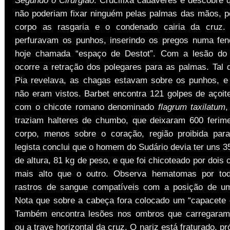
não poderiam fixar ninguém pelas palmas das mãos, p
corpo as rasgaria e o condenado cairia da cruz
perfuravam os punhos, inserindo os pregos numa fe
hoje chamada “espaço de Destot”. Com a lesão do n
ocorre a retração dos polegares para as palmas. Tal q
Pia revelava, as chagas estavam sobre os punhos, e
não eram vistos. Barbet encontra 121 golpes de açoit
com o chicote romano denominado
flagrum taxilatum
,
traziam halteres de chumbo, que deixaram 600 ferim
corpo, menos sobre o coração, região proibida par
legista conclui que o homem do Sudário devia ter uns 
de altura, 81 kg de peso, e que foi chicoteado por dois
mais alto que o outro. Observa hematomas por to
rastros de sangue compatíveis com a posição de um
Nota que sobre a cabeça fora colocado um “capacete 
Também encontra lesões nos ombros que carregara
ou a trave horizontal da cruz. O nariz está fraturado, p