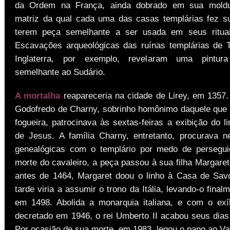
da Ordem na França, ainda dobrado em sua moldur
matriz da qual cada uma das casas templárias fez s
terem peça semelhante a ser usada em seus rituais
Escavações arqueológicas das ruínas templárias de
Inglaterra, por exemplo, revelaram uma pintur
semelhante ao Sudário.
A mortalha
reapareceria na cidade de Lirey, em 1357
Godofredo de Charny, sobrinho homônimo daquele que 
fogueira, patrocinava às sextas-feiras a exibição do l
de Jesus. A família Charny, entretanto, procurava n
genealógicas com o templário por medo de persegu
morte do cavaleiro, a peça passou à sua filha Margare
antes de 1464, Margaret doou o linho à Casa de Sav
tarde viria a assumir o trono da Itália, levando-o final
em 1498. Abolida a monarquia italiana, e com o exíl
decretado em 1946, o rei Umberto II acabou seus dias
Por ocasião de sua morte, em 1983, legou o pano ao Va