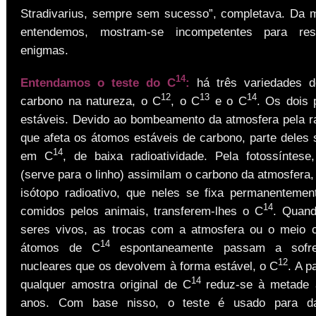
Stradivarius, sempre sem sucesso”, completava. Da
entendemos, mostram-se incompetentes para res
enigmas.
14
Entendamos o teste do C
:
há três variedades 
12
13
14
carbono na natureza, o C
, o C
e o C
. Os dois 
estáveis. Devido ao bombeamento da atmosfera pela ra
que afeta os átomos estáveis de carbono, parte deles 
14
em C
, de baixa radioatividade. Pela fotossíntese
(serve para o linho) assimilam o carbono da atmosfera,
isótopo radioativo, que neles se fixa permanenteme
14
comidos pelos animais, transferem-lhes o C
. Quan
seres vivos, as trocas com a atmosfera ou o meio 
14
átomos de C
espontaneamente passam a sofrer
12
nucleares que os devolvem à forma estável, o C
. A p
14
qualquer amostra original de C
reduz-se à metade 
anos. Com base nisso, o teste é usado para da