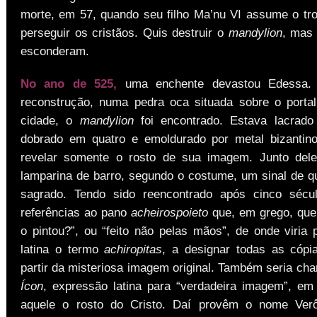
morte, em 57, quando seu filho Ma’nu VI assume o tr
perseguir os cristãos. Quis destruir o
mandylion
, mas 
esconderam.
No ano de 525,
uma enchente devastou Edessa. 
reconstrução, numa pedra oca situada sobre o portal
cidade, o
mandylion
foi encontrado. Estava lacrado
dobrado em quatro e emoldurado por metal bizantin
revelar somente o rosto de sua imagem. Junto del
lamparina de barro, segundo o costume, um sinal de q
sagrado. Tendo sido reencontrado após cinco sécul
referências ao pano
acheirospoieto
que, em grego, que
o pintou?”, ou “feito não pelas mãos”, de onde viria 
latina o termo
achiropitas
, a designar todas as cópi
partir da misteriosa imagem original. Também seria c
Ícon
, expressão latina para “verdadeira imagem”, em
aquele o rosto do Cristo. Daí provêm o nome Verô