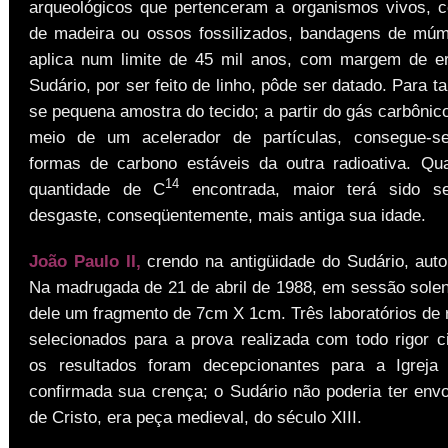
arqueológicos que pertenceram a organismos vivos,
de madeira ou ossos fossilizados, bandagens de múm
aplica num limite de 45 mil anos, com margem de e
Sudário, por ser feito de linho, pôde ser datado. Para t
se pequena amostra do tecido; a partir do gás carbônico
meio de um acelerador de partículas, consegue-s
formas de carbono estáveis da outra radioativa. Q
14
quantidade de C
encontrada, maior terá sido s
desgaste, conseqüentemente, mais antiga sua idade.
João Paulo II,
crendo na antigüidade do Sudário, autor
Na madrugada de 21 de abril de 1988, em sessão solene
dele um fragmento de 7cm X 1cm. Três laboratórios de
selecionados para a prova realizada com todo rigor ci
os resultados foram decepcionantes para a Igreja
confirmada sua crença; o Sudário não poderia ter envo
de Cristo, era peça medieval, do século XIII.