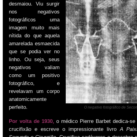
desmaiou. Viu surgir
nos negativos
fotográficos uma
imagem muito mais
nítida do que aquela
amarelada esmaecida
que se podia ver no
linho. Ou seja, seus
negativos valiam
como um positivo
fotográfico, e
revelavam um corpo
anatomicamente
perfeito.
O negativo fotográfico de Seco
Por volta de 1930,
o médico Pierre Barbet dedica-se
crucifixão e escreve o impressionante livro
A Paix
Segundo o Cirurgião
. Crucifixa cadáveres e descobre 