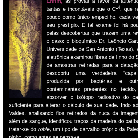
Enfim,
as provas a favor da autenti
14
tantas e incontáveis que o C
, que r
pouco como único empecilho, cada ve
seu prestígio. E tal exame foi há po
pelas descobertas que trazem uma rev
o caso: o bioquímico Dr. Leôncio Gar
Universidade de San Antonio (Texas), 
eletrônica examinou fibras de linho do 
de amostras retiradas para a dataçã
descobriu uma verdadeira “capa b
produzida por bactérias e out
contaminantes presentes no tecido
absorver o isótopo radioativo do ca
suficiente para alterar o cálculo de sua idade. Indo a
Valdes, analisando fios retirados da nuca da image
além de sangue, identificou traços da madeira do patíb
tratar-se do
roble
, um tipo de carvalho próprio da Pale
pinho, como antes se pensava.