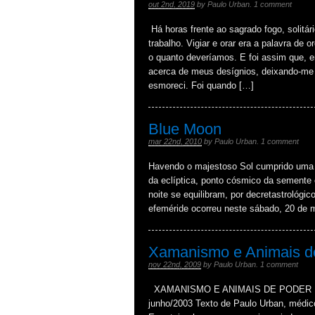
out 2nd, 2019
by
Paulo Urban
.
1 comment
Há horas frente ao sagrado fogo, solitári
trabalho. Vigiar e orar era a palavra 
o quanto deveríamos. E foi assim que, e
acerca de meus desígnios, deixando-me e
esmoreci. Foi quando […]
Blue Moon
mar 22nd, 2010
by
Paulo Urban
.
1 comment
Havendo o majestoso Sol cumprido uma v
da eclíptica, ponto cósmico da semente 
noite se equilibram, por decretastrológi
efeméride ocorreu neste sábado, 20 de
Xamanismo e Animais d
nov 22nd, 2009
by
Paulo Urban
.
1 comment
XAMANISMO E ANIMAIS DE PODER Publi
junho/2003 Texto de Paulo Urban, médic