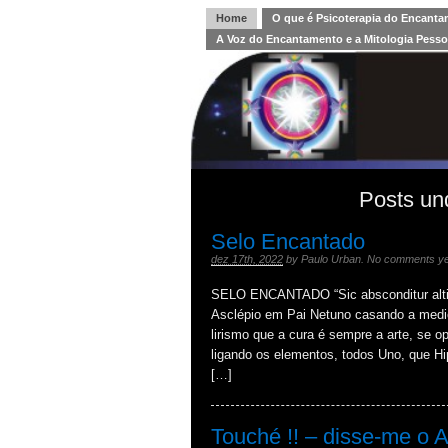
Home
O que é Psicoterapia do Encant
A Voz do Encantamento e a Mitologia Pesso
Posts und
Selo Encantado
dez 17th, 2022
by
Paulo Urban
.
No comments ye
SELO ENCANTADO “Sic absconditur altitu
Asclépio em Pai Netuno casando a medi
lirismo que a cura é sempre a arte, se o
ligando os elementos, todos Uno, que H
[…]
Touché !! – disse-me o 