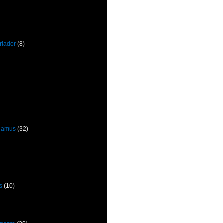
riador
(8)
odamus
(32)
s
(10)