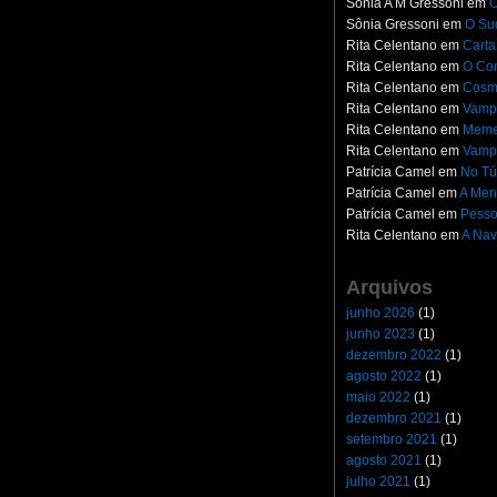
Sônia A M Gressoni
em
O
Sônia Gressoni
em
O Su
Rita Celentano
em
Carta
Rita Celentano
em
O Con
Rita Celentano
em
Cosm
Rita Celentano
em
Vampi
Rita Celentano
em
Meme
Rita Celentano
em
Vampi
Patrícia Camel
em
No Tú
Patrícia Camel
em
A Men
Patrícia Camel
em
Pesso
Rita Celentano
em
A Nav
Arquivos
junho 2026
(1)
junho 2023
(1)
dezembro 2022
(1)
agosto 2022
(1)
maio 2022
(1)
dezembro 2021
(1)
setembro 2021
(1)
agosto 2021
(1)
julho 2021
(1)