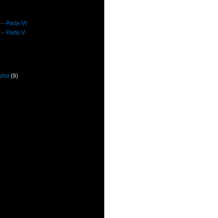
 – Parte VI
 – Parte V
alho
(9)