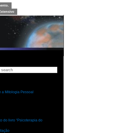
mento.
Extensivo
 a Mitologia Pessoal
 do livro “Psicoterapia do
ilação