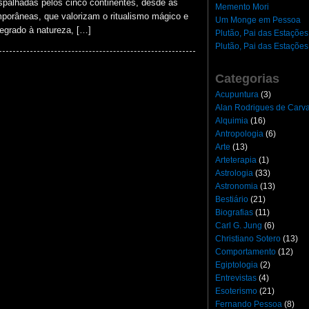
palhadas pelos cinco continentes, desde as
Memento Mori
mporâneas, que valorizam o ritualismo mágico e
Um Monge em Pessoa
tegrado à natureza, […]
Plutão, Pai das Estações
Plutão, Pai das Estações
Categorias
Acupuntura
(3)
Alan Rodrigues de Carv
Alquimia
(16)
Antropologia
(6)
Arte
(13)
Arteterapia
(1)
Astrologia
(33)
Astronomia
(13)
Bestiário
(21)
Biografias
(11)
Carl G. Jung
(6)
Christiano Sotero
(13)
Comportamento
(12)
Egiptologia
(2)
Entrevistas
(4)
Esoterismo
(21)
Fernando Pessoa
(8)