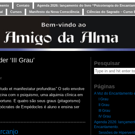
amento
Contato
Agenda 2026: lançamento do livro “Psicoterapia do Encanta
al
Cursos
Manifesto da Nova Consciência
Ciências do Sagrado – Curso 
er ‘III Grau’
Pesquisar
t
Páginas
do et manifestatur profunditas” O selo envolve
A Voz do Encantamento e
cina com o psiquismo, uma alquimia clínica em
I Grau
portuno. E quatro são seus graus (pitagorismo)
II Grau
ipócrates de Empédocles é aluno e ensina ser
III Grau
IV Grau
Agenda 2026: lançamento
Encantamento.
Arcanjo
Sessões de Hipervent