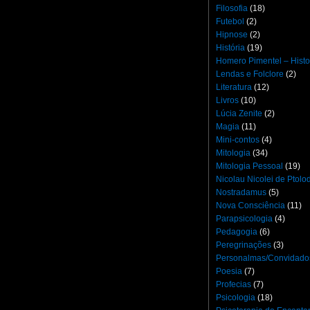
Filosofia
(18)
Futebol
(2)
Hipnose
(2)
História
(19)
Homero Pimentel – Histo
Lendas e Folclore
(2)
Literatura
(12)
Livros
(10)
Lúcia Zenite
(2)
Magia
(11)
Mini-contos
(4)
Mitologia
(34)
Mitologia Pessoal
(19)
Nicolau Nicolei de Ptol
Nostradamus
(5)
Nova Consciência
(11)
Parapsicologia
(4)
Pedagogia
(6)
Peregrinações
(3)
Personalmas/Convidado
Poesia
(7)
Profecias
(7)
Psicologia
(18)