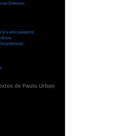
urso Extensivo
al & a alma peregrina
ciência
o Encantamento
s
extos de Paulo Urban