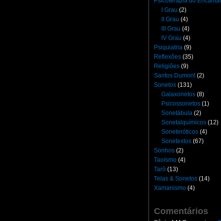
Psicoterapia do Encant
I Grau
(2)
II Grau
(4)
III Grau
(4)
IV Grau
(4)
Psiquiatria
(9)
Reflexões
(35)
Religiões
(9)
Santos Dumont
(2)
Sonetos
(131)
Galaxonetos
(8)
Psicossonetos
(1)
Sonetábula
(2)
Sonetalquímicos
(12)
Soneteróticos
(4)
Sonetextos
(67)
Sonhos
(2)
Taoísmo
(4)
Tarô
(13)
Telas & Sonetos
(14)
Xamanismo
(4)
Comentários