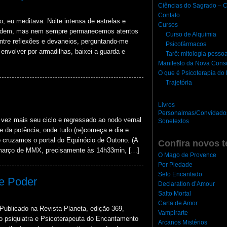
Ciências do Sagrado – C
Contato
o, eu meditava. Noite intensa de estrelas e
Cursos
de ordem, mas nem sempre permanecemos atentos
Curso de Alquimia
ntre reflexões e devaneios, perguntando-me
Psicofármacos
nvolver por armadilhas, baixei a guarda e
Tarô: mitologia pesso
Manifesto da Nova Cons
O que é Psicoterapia d
Trajetória
Livros
Personalmas/Convidado
ez mais seu ciclo e regressado ao nodo vernal
Sonetextos
e da potência, onde tudo (re)começa e dia e
co cruzamos o portal do Equinócio de Outono. (A
Confira novos t
 março de MMX, precisamente às 14h33min, […]
O Mago de Provence
Por Piedade
Selo Encantado
e Poder
Declaration d’Amour
Salto Mortal
Carta de Amor
cado na Revista Planeta, edição 369,
Vampirarte
o psiquiatra e Psicoterapeuta do Encantamento
Arcanos Mistérios