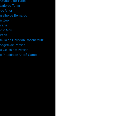
 Sudário de Turim
dário de Turim
 de Amor
selho de Bernardo
ic Zoom
rarte
nto Mori
rarte
mulo de Christian Rosencreutz
sagem de Pessoa
a Oculta em Pessoa
e Perdida de André Carneiro