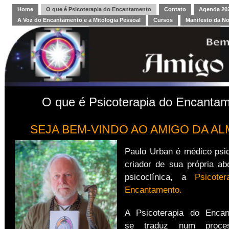
Home
O que é Psicoterapia do Encantamento
Contato
Agenda 202
A Voz do Encantamento e a Mitologia Pessoal
Cursos
Manifesto da N
O que é Psicoterapia do Encanta
SEJA BEM-VINDO AO AMIGO DA AL
Paulo Urban é médico psiq
criador de sua própria a
psicoclínica, a
Psicote
Encantamento.
A Psicoterapia do Encan
se traduz num proce