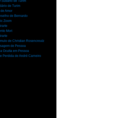
 Sudário de Turim
dário de Turim
 de Amor
selho de Bernardo
ic Zoom
rarte
nto Mori
rarte
mulo de Christian Rosencreutz
sagem de Pessoa
a Oculta em Pessoa
e Perdida de André Carneiro