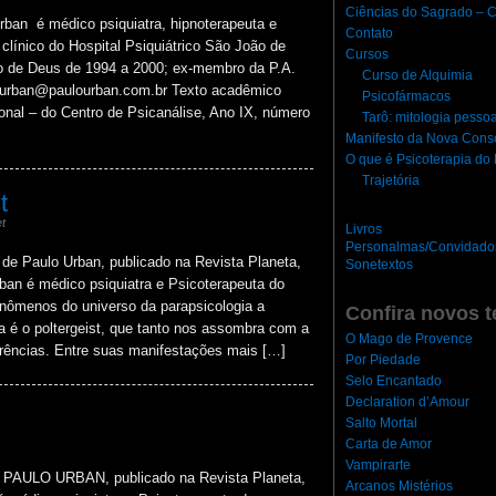
Ciências do Sagrado – C
 é médico psiquiatra, hipnoterapeuta e
Contato
clínico do Hospital Psiquiátrico São João de
Cursos
o de Deus de 1994 a 2000; ex-membro da P.A.
Curso de Alquimia
l: urban@paulourban.com.br Texto acadêmico
Psicofármacos
ional – do Centro de Psicanálise, Ano IX, número
Tarô: mitologia pesso
Manifesto da Nova Cons
O que é Psicoterapia d
Trajetória
t
t
Livros
Personalmas/Convidado
aulo Urban, publicado na Revista Planeta,
Sonetextos
rban é médico psiquiatra e Psicoterapeuta do
nômenos do universo da parapsicologia a
Confira novos t
 é o poltergeist, que tanto nos assombra com a
O Mago de Provence
orrências. Entre suas manifestações mais […]
Por Piedade
Selo Encantado
Declaration d’Amour
Salto Mortal
Carta de Amor
Vampirarte
AULO URBAN, publicado na Revista Planeta,
Arcanos Mistérios