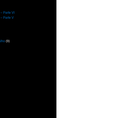
 – Parte VI
 – Parte V
alho
(9)