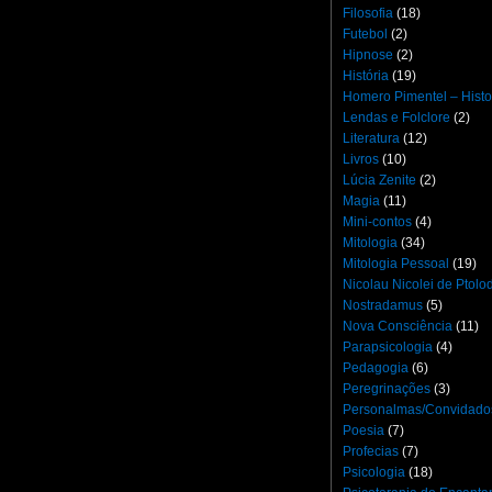
Filosofia
(18)
Futebol
(2)
Hipnose
(2)
História
(19)
Homero Pimentel – Histo
Lendas e Folclore
(2)
Literatura
(12)
Livros
(10)
Lúcia Zenite
(2)
Magia
(11)
Mini-contos
(4)
Mitologia
(34)
Mitologia Pessoal
(19)
Nicolau Nicolei de Ptol
Nostradamus
(5)
Nova Consciência
(11)
Parapsicologia
(4)
Pedagogia
(6)
Peregrinações
(3)
Personalmas/Convidado
Poesia
(7)
Profecias
(7)
Psicologia
(18)