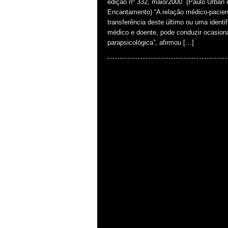
edição nº 332, maio/2000 (Paulo Urban é
Encantamento) “A relação médico-pacien
transferência deste último ou uma ident
médico e doente, pode conduzir ocasio
parapsicológica”, afirmou […]