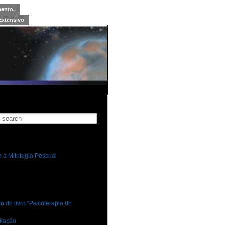
mento.
Extensivo
 a Mitologia Pessoal
 do livro “Psicoterapia do
ilação