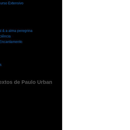
urso Extensivo
al & a alma peregrina
ciência
o Encantamento
s
extos de Paulo Urban