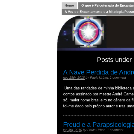
Home
O que é Psicoterapia do Encant
A Voz do Encantamento e a Mitologia Pesso
Posts under 
A Nave Perdida de Andr
nov 25th, 2016
by
Paulo Urban
.
1 comment
Uma das raridades de minha biblioteca é 
contos assinado por mestre André Carneir
só, maior nome brasileiro no gênero da 
foi-me dado pelo próprio autor e traz u
Freud e a Parapsicologi
jan 3rd, 2010
by
Paulo Urban
.
1 comment