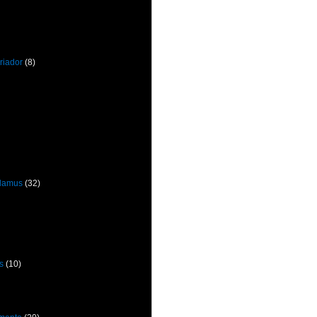
riador
(8)
odamus
(32)
s
(10)