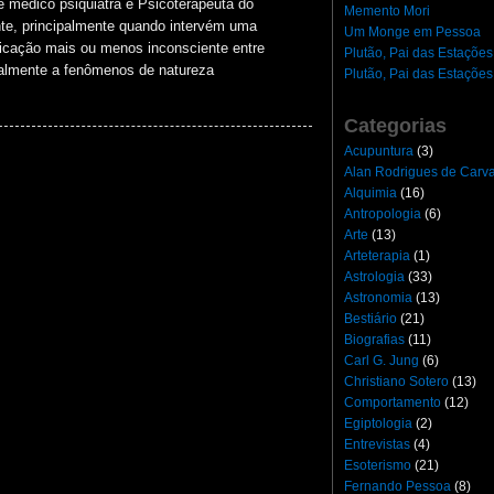
 médico psiquiatra e Psicoterapeuta do
Memento Mori
te, principalmente quando intervém uma
Um Monge em Pessoa
ificação mais ou menos inconsciente entre
Plutão, Pai das Estações
nalmente a fenômenos de natureza
Plutão, Pai das Estações
Categorias
Acupuntura
(3)
Alan Rodrigues de Carv
Alquimia
(16)
Antropologia
(6)
Arte
(13)
Arteterapia
(1)
Astrologia
(33)
Astronomia
(13)
Bestiário
(21)
Biografias
(11)
Carl G. Jung
(6)
Christiano Sotero
(13)
Comportamento
(12)
Egiptologia
(2)
Entrevistas
(4)
Esoterismo
(21)
Fernando Pessoa
(8)