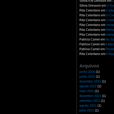
Sônia A M Gressoni
em
O
Sônia Gressoni
em
O Su
Rita Celentano
em
Carta
Rita Celentano
em
O Con
Rita Celentano
em
Cosm
Rita Celentano
em
Vampi
Rita Celentano
em
Meme
Rita Celentano
em
Vampi
Patrícia Camel
em
No Tú
Patrícia Camel
em
A Men
Patrícia Camel
em
Pesso
Rita Celentano
em
A Nav
Arquivos
junho 2026
(1)
junho 2023
(1)
dezembro 2022
(1)
agosto 2022
(1)
maio 2022
(1)
dezembro 2021
(1)
setembro 2021
(1)
agosto 2021
(1)
julho 2021
(1)