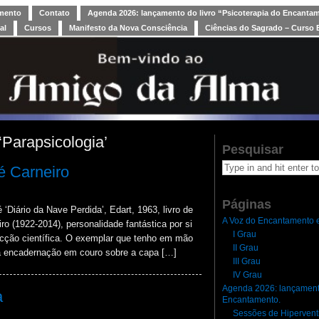
amento
Contato
Agenda 2026: lançamento do livro “Psicoterapia do Encanta
al
Cursos
Manifesto da Nova Consciência
Ciências do Sagrado – Curso 
‘Parapsicologia’
Pesquisar
é Carneiro
Páginas
‘Diário da Nave Perdida’, Edart, 1963, livro de
A Voz do Encantamento e
o (1922-2014), personalidade fantástica por si
I Grau
ficção científica. O exemplar que tenho em mão
II Grau
ma encadernação em couro sobre a capa […]
III Grau
IV Grau
Agenda 2026: lançamento
a
Encantamento.
Sessões de Hipervent