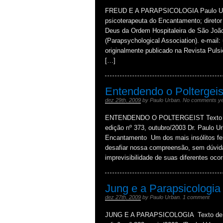
FREUD E A PARAPSICOLOGIA Paulo Urban
psicoterapeuta do Encantamento; diretor 
Deus da Ordem Hospitaleira de São Joã
(Parapsychological Association). e-mai
originalmente publicado na Revista Puls
[…]
Entendendo o Poltergeis
dez 29th, 2009
by
Paulo Urban
.
No comments ye
ENTENDENDO O POLTERGEIST Texto de P
edição nº 373, outubro/2003 Dr. Paulo U
Encantamento Um dos mais insólitos fe
desafiar nossa compreensão, sem dúvida
imprevisibilidade de suas diferentes oc
Jung e a Parapsicologia
dez 27th, 2009
by
Paulo Urban
.
1 comment
JUNG E A PARAPSICOLOGIA Texto de P