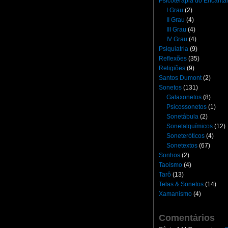
Psicoterapia do Encant
I Grau
(2)
II Grau
(4)
III Grau
(4)
IV Grau
(4)
Psiquiatria
(9)
Reflexões
(35)
Religiões
(9)
Santos Dumont
(2)
Sonetos
(131)
Galaxonetos
(8)
Psicossonetos
(1)
Sonetábula
(2)
Sonetalquímicos
(12)
Soneteróticos
(4)
Sonetextos
(67)
Sonhos
(2)
Taoísmo
(4)
Tarô
(13)
Telas & Sonetos
(14)
Xamanismo
(4)
Comentários