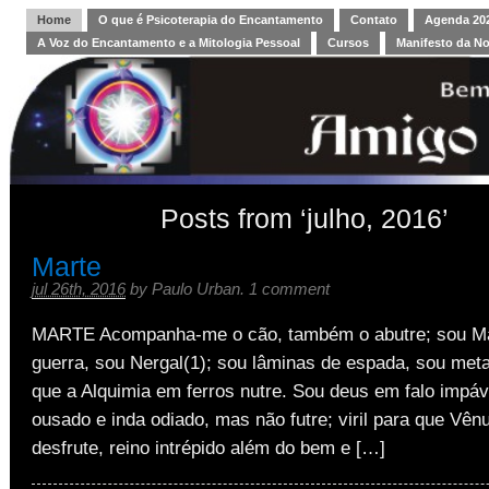
Home
O que é Psicoterapia do Encantamento
Contato
Agenda 202
A Voz do Encantamento e a Mitologia Pessoal
Cursos
Manifesto da N
Posts from ‘julho, 2016’
Marte
jul 26th, 2016
by
Paulo Urban
.
1 comment
MARTE Acompanha-me o cão, também o abutre; sou Mar
guerra, sou Nergal(1); sou lâminas de espada, sou meta
que a Alquimia em ferros nutre. Sou deus em falo impáv
ousado e inda odiado, mas não futre; viril para que Vê
desfrute, reino intrépido além do bem e […]