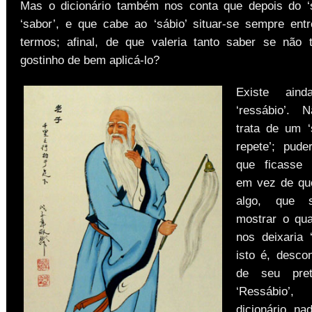
Mas o dicionário também nos conta que depois do ‘
‘sabor’, e que cabe ao ‘sábio’ situar-se sempre ent
termos; afinal, de que valeria tanto saber se não
gostinho de bem aplicá-lo?
Existe ain
‘ressábio’.
trata de um 
repete’; pud
que ficasse 
em vez de qu
algo, que 
mostrar o qu
nos deixaria ‘
isto é, descon
de seu pret
‘Ressábio’
dicionário, na