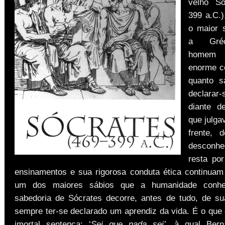
velho Só
399 a.C.)
o maior 
a Gréc
homem 
enorme c
quanto sa
declarar
diante d
que julga
frente, 
descon
resta po
ensinamentos e sua rigorosa conduta ética continuam
um dos maiores sábios que a humanidade conh
sabedoria de Sócrates decorre, antes de tudo, de s
sempre ter-se declarado um aprendiz da vida. É o que
imortal sentença: ‘
Sei que nada sei’
, à qual Bern