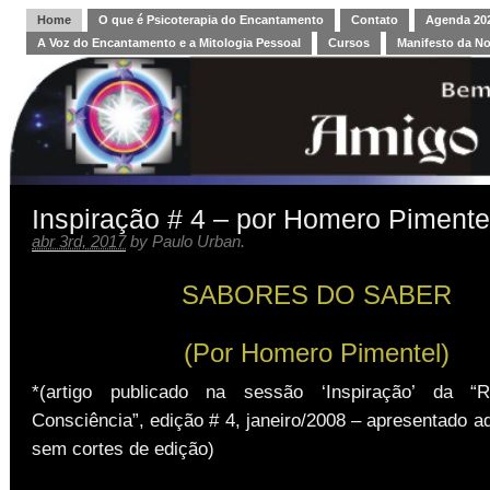
Home
O que é Psicoterapia do Encantamento
Contato
Agenda 202
A Voz do Encantamento e a Mitologia Pessoal
Cursos
Manifesto da N
Inspiração # 4 – por Homero Pimente
abr 3rd, 2017
by
Paulo Urban
.
SABORES DO SABER
(Por Homero Pimentel)
*(artigo publicado na sessão ‘Inspiração’ da “
Consciência”, edição # 4, janeiro/2008 – apresentado aq
sem cortes de edição)