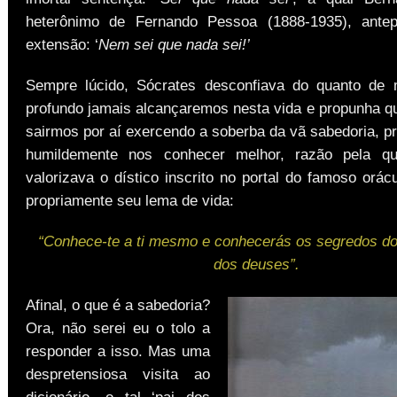
heterônimo de Fernando Pessoa (1888-1935), antep
extensão: ‘
Nem sei que nada sei!’
Sempre lúcido, Sócrates desconfiava do quanto de 
profundo jamais alcançaremos nesta vida e propunha q
sairmos por aí exercendo a soberba da vã sabedoria, 
humildemente nos conhecer melhor, razão pela qua
valorizava o dístico inscrito no portal do famoso orác
propriamente seu lema de vida:
“Conhece-te a ti mesmo e conhecerás os segredos d
dos deuses”.
Afinal, o que é a sabedoria?
Ora, não serei eu o tolo a
responder a isso. Mas uma
despretensiosa visita ao
dicionário, o tal ‘pai dos