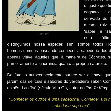
o ‘gosto que fi
cognato d
derivado do 
mesma raiz 
‘saber’ e ‘sa
Lao-Tsé
esta últi
distinguimos nossa espécie: sim, somos todos H
homens comuns buscando conhecer a sabedoria dos d
apenas viável àqueles que, à maneira de Sócrates, s
primeiramente a ignorância quanto à própria natureza.
De fato, o autoconhecimento parece ser a chave qu
jardim das delícias e sabores do verdadeiro saber. Com
chinês, Lao-Tsé (século VI a.C.), autor do
Tao Te King
:
“Conhecer os outros é uma sabedoria. Conhecer a si
sabedoria suprema”.