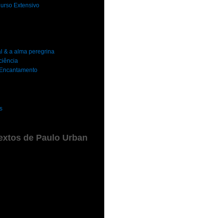
urso Extensivo
al & a alma peregrina
ciência
o Encantamento
s
extos de Paulo Urban