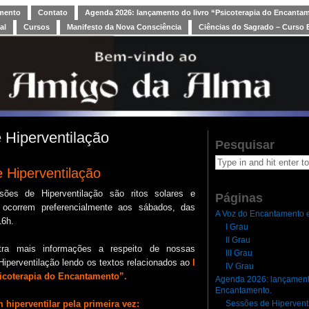
amento
Contato
Agenda 2026: lançamento do livro “Psicoterapia do Encanta
al
Cursos
Manifesto da Nova Consciência
Ciências do Sagrado – Curso 
 Hiperventilação
Pesquisar
 Hiperventilação
ões de Hiperventilação são ritos solares e
Páginas
 ocorrem preferencialmente aos sábados, das
A Voz do Encantamento e
16h.
I Grau
II Grau
tra mais informações a respeito de nossas
III Grau
iperventilação lendo os textos relacionados ao
I
IV Grau
icoterapia do Encantamento”.
Agenda 2026: lançamento
Encantamento.
Sessões de Hipervent
hiperventilar pela primeira vez: