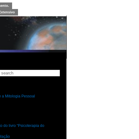
mento.
Extensivo
 a Mitologia Pessoal
 do livro “Psicoterapia do
ilação