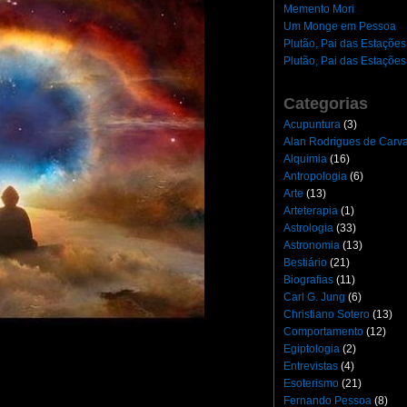
Memento Mori
Um Monge em Pessoa
Plutão, Pai das Estações
Plutão, Pai das Estações
Categorias
Acupuntura
(3)
Alan Rodrigues de Carv
Alquimia
(16)
Antropologia
(6)
Arte
(13)
Arteterapia
(1)
Astrologia
(33)
Astronomia
(13)
Bestiário
(21)
Biografias
(11)
Carl G. Jung
(6)
Christiano Sotero
(13)
Comportamento
(12)
Egiptologia
(2)
Entrevistas
(4)
Esoterismo
(21)
Fernando Pessoa
(8)