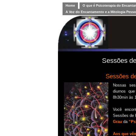
Home
O que é Psicoterapia do Encant
A Voz do Encantamento e a Mitologia Pesso
Sessões de
Sessões de
Nossas sess
diurnos que
8h30min às 
Você encon
Sessões de H
Grau
da
“Ps
Aos que vêm 