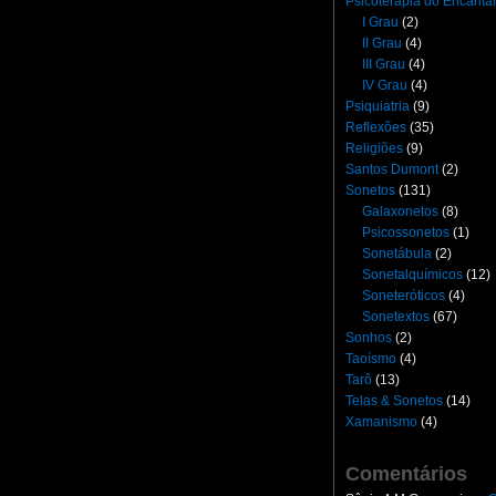
Psicoterapia do Encant
I Grau
(2)
II Grau
(4)
III Grau
(4)
IV Grau
(4)
Psiquiatria
(9)
Reflexões
(35)
Religiões
(9)
Santos Dumont
(2)
Sonetos
(131)
Galaxonetos
(8)
Psicossonetos
(1)
Sonetábula
(2)
Sonetalquímicos
(12)
Soneteróticos
(4)
Sonetextos
(67)
Sonhos
(2)
Taoísmo
(4)
Tarô
(13)
Telas & Sonetos
(14)
Xamanismo
(4)
Comentários