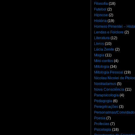
Filosofia
(18)
Futebol
(2)
Hipnose
(2)
História
(19)
Homero Pimentel – Histo
Lendas e Folclore
(2)
Literatura
(12)
Livros
(10)
Lúcia Zenite
(2)
Magia
(11)
Mini-contos
(4)
Mitologia
(34)
Mitologia Pessoal
(19)
Nicolau Nicolei de Ptol
Nostradamus
(5)
Nova Consciência
(11)
Parapsicologia
(4)
Pedagogia
(6)
Peregrinações
(3)
Personalmas/Convidado
Poesia
(7)
Profecias
(7)
Psicologia
(18)