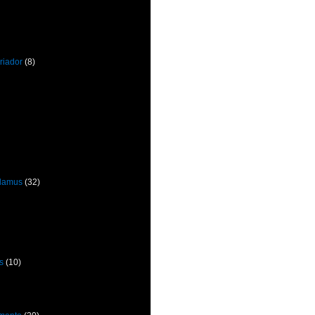
riador
(8)
odamus
(32)
s
(10)