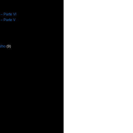
 – Parte VI
 – Parte V
alho
(9)