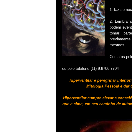
1. faz-se ne
2. Lembramo
podem eventu
tomar part
previament
mesmas.
Contatos pel
ou pelo telefone (11) 9.9706-7704
Hiperventilar é peregrinar interio
Mitologia Pessoal
e dar 
Hiperventilar cumpre
elevar a consci
que a alma, em seu caminho de auto