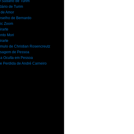
 Sudário de Turim
dário de Turim
 de Amor
selho de Bernardo
ic Zoom
rarte
nto Mori
rarte
mulo de Christian Rosencreutz
sagem de Pessoa
a Oculta em Pessoa
e Perdida de André Carneiro