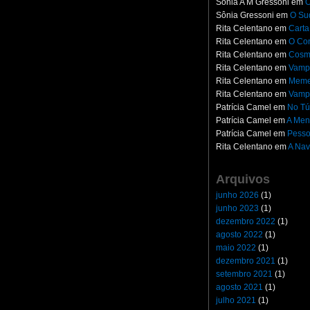
Sônia A M Gressoni
em
O
Sônia Gressoni
em
O Su
Rita Celentano
em
Carta
Rita Celentano
em
O Con
Rita Celentano
em
Cosm
Rita Celentano
em
Vampi
Rita Celentano
em
Meme
Rita Celentano
em
Vampi
Patrícia Camel
em
No Tú
Patrícia Camel
em
A Men
Patrícia Camel
em
Pesso
Rita Celentano
em
A Nav
Arquivos
junho 2026
(1)
junho 2023
(1)
dezembro 2022
(1)
agosto 2022
(1)
maio 2022
(1)
dezembro 2021
(1)
setembro 2021
(1)
agosto 2021
(1)
julho 2021
(1)