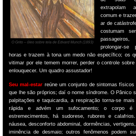
extrapolam 
comum e traze
ar de catástrof
costumam ser
passageiros
O Grito – óleo sobre tela de Edvard Munch (1893)
prolongar-se
horas e trazem à tona um medo não específico; os 
vitimar por ele temem morrer, perder o controle sobre
enlouquecer. Um quadro assustador!
Seu mal-estar
reúne um conjunto de sintomas físicos
que lhe são próprios; daí o nome síndrome. O Pânico s
palpitações e taquicardia, a respiração torna-se mais
rápida e advém um sufocamento; o corpo é 
estremecimentos, há sudorese, rubores e calafrios
náusea, desconforto abdominal, dormências, vertigens
iminência de desmaio; outros fenômenos podem surg