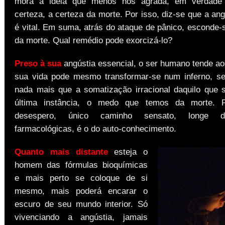
mora a idéia que menos nos agrada, em verdade
certeza, a certeza da morte. Por isso, diz-se que a an
é vital. Em suma, atrás do ataque de pânico, esconde-
da morte. Qual remédio pode exorcizá-lo?
Preso à sua
angústia essencial, o ser humano tende ao
sua vida pode mesmo transformar-se num inferno, s
nada mais que a somatização irracional daquilo que
última instância, o medo que temos da morte. 
desespero, único caminho sensato, longe d
farmacológicas, é o do auto-conhecimento.
Quanto mais distante
esteja o
homem das fórmulas bioquímicas
e mais perto se coloque de si
mesmo, mais poderá encarar o
escuro de seu mundo interior. Só
vivenciando a angústia, jamais