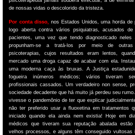
psicoterapeuta jamais soubera executar, a de elimina
de nossas vidas o descolorido da tristeza.
Por conta disso,
nos Estados Unidos, uma horda de 
logo aberta contra vários psiquiatras, acusados d
pacientes, uma vez que tendo diagnosticado neles 
propunham-se a tratá-los por meio de outras
psicoterapias, cujos resultados eram lentos, quan
mercado uma droga capaz de acabar com ela. Instau
uma moderna caça às bruxas. A Justiça estadunid
fogueira inúmeros médicos; vários tiveram seu
profissionais cassados. Um verdadeiro non sense, p
sociedade decadente que há muito já perdeu seu rum
vivesse o pandemônio de ter que explicar judicialment
não ter preferido usar a fluoxetina em tratamentos 
iniciado quando ela ainda nem existia! Hoje em di
médicos que tiveram sua reputação abalada estão 
velhos processos, e alguns têm conseguido vultosas 