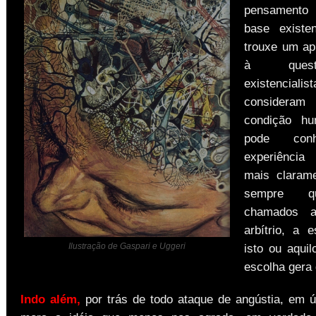
pensamento 
base existen
trouxe um ap
à ques
existencialist
consider
condição h
pode conh
experiência 
mais clarame
sempre q
chamados a
arbítrio, a e
isto ou aquilo
Ilustração de Gaspari e Uggeri
escolha gera 
Indo além,
por trás de todo ataque de angústia, em úl