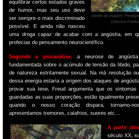
equilibrar certos estados graves
de humor, mas seu uso deve
crédito de imagem: Prestígio 
ser sempre o mais discriminado
Ediouros Public
possível. E ainda não nasceu
uma droga capaz de acabar com a angústia, em 
profecias do pensamento neurocientífico.
Segundo a psicanálise,
a neurose de angústia 
fundamentada sobre o acúmulo de tensão da libido, pa
de natureza estritamente sexual. Na má resolução ou 
dessa energia estaria a origem dos ataques de angústi
provar sua tese, Freud argumenta que os sintomas 
guardadas as suas proporções, estão igualmente presen
quando o nosso coração dispara, tornamo-nos
apresentamos tremores, calafrios, suores etc…
A partir do
século XX, s