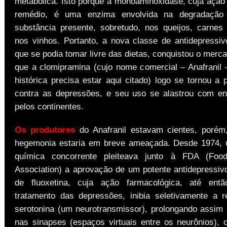
metabólica. Isto porque a monoaminoxidase, cuja ação 
remédio, é uma enzima envolvida na degradação 
substância presente, sobretudo, nos queijos, carne
nos vinhos. Portanto, a nova classe de antidepressivo
que se podia tomar livre das dietas, conquistou o merc
que a clomipramina (cujo nome comercial – Anafranil 
histórica precisa estar aqui citado) logo se tornou a 
contra as depressões, e seu uso se alastrou com e
pelos continentes.
Os produtores
do Anafranil estavam cientes, poré
hegemonia estaria em breve ameaçada. Desde 1974,
química concorrente pleiteava junto à FDA (Fo
Association) a aprovação de um potente antidepressivo
de fluoxetina, cuja ação farmacológica, até entã
tratamento das depressões, inibia seletivamente a 
serotonina (um neurotransmissor), prolongando assim
nas sinapses (espaços virtuais entre os neurônios), 