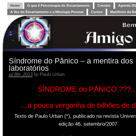
Home
O que é Psicoterapia do Encantamento
Contato
Agenda 202
A Voz do Encantamento e a Mitologia Pessoal
Cursos
Manifesto da N
Síndrome do Pânico – a mentira dos
laboratórios
jul 8th, 2013
by
Paulo Urban
.
SÍNDROME do PÂNICO ???
…a pouca vergonha de bilhões de d
Texto de Paulo Urban (*), publicado na revista Univer
edição 46, setembro/2007