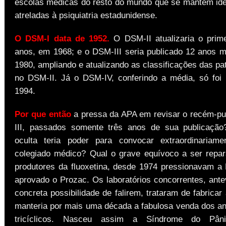
escolas médicas do resto do mundo que se mantêm id
atreladas à psiquiatria estadunidense.
O DSM-I data de 1952.
O DSM-II atualizaria o prime
anos, em 1968; e o DSM-III seria publicado 12 anos m
1980, ampliando e atualizando as classificações das pat
no DSM-II. Já o DSM-IV, conferindo a média, só foi
1994.
Por que então
a pressa da APA em revisar o recém-p
III, passados somente três anos de sua publicação
oculta teria poder para convocar extraordinariam
colegiado médico? Qual o grave equívoco a ser repa
produtores da fluoxetina, desde 1974 pressionavam a
aprovado o Prozac. Os laboratórios concorrentes, ant
concreta possibilidade de falirem, trataram de fabrica
manteria por mais uma década a fabulosa venda dos an
tricíclicos. Nasceu assim a Síndrome do Pâni