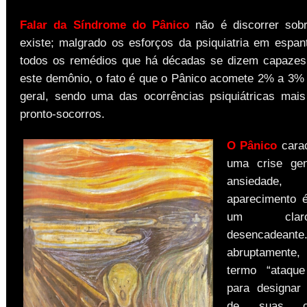
Falar da Síndrome do Pânico
não é discorrer sob
existe; malgrado os esforços da psiquiatria em espant
todos os remédios que há décadas se dizem capazes
este demônio, o fato é que o Pânico acomete 2% a 3%
geral, sendo uma das ocorrências psiquiátricas ma
pronto-socorros.
O Pânico
carac
uma crise gen
ansiedad
aparecimento 
um clar
desencadeante
abruptament
termo “ataqu
para designar
de suas cr