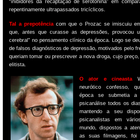
“inibidores da recaptação de serotonina” em compa
repentinamente ultrapassados tricíclicos.
Tal a prepotência
com que o Prozac se imiscuiu e
que, antes que curasse as depressões, provocou 
cerebral” no pensamento clínico da época. Logo se d
de falsos diagnósticos de depressão, motivados pelo f
queriam tomar ou prescrever a nova droga, cujo preço, 
elitista.
O ator e cineasta
Wo
neurótico confesso, q
época se submetia a
psicanálise todos os di
mantendo a seu dispo
psicanalistas em vári
mundo, dispostos a aten
as suas filmagens, fo