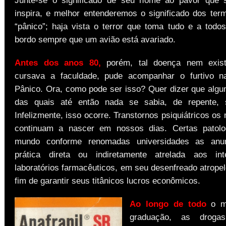
Junte-se o significado de seu nome ao pavor que 
inspira, e melhor entenderemos o significado dos ter
“pânico”; haja vista o terror que toma tudo e a todo
bordo sempre que um avião está avariado.
Antes dos anos 80,
porém, tal doença nem exist
cursava a faculdade, pude acompanhar o furtivo n
Pânico. Ora, como pode ser isso? Quer dizer que alg
das quais até então nada se sabia, de repente, 
Infelizmente, isso ocorre. Transtornos psiquiátricos os
continuam a nascer em nossos dias. Certas patol
mundo conforme renomadas universidades as anu
prática direta ou indiretamente atrelada aos in
laboratórios farmacêuticos, em seu desenfreado atrope
fim de garantir seus titânicos lucros econômicos.
Ao longo de todo
o m
graduação, as drogas