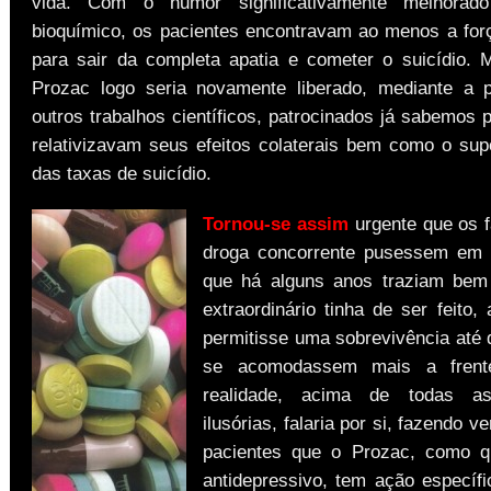
vida. Com o humor significativamente melhorado
bioquímico, os pacientes encontravam ao menos a for
para sair da completa apatia e cometer o suicídio.
Prozac logo seria novamente liberado, mediante a 
outros trabalhos científicos, patrocinados já sabemos
relativizavam seus efeitos colaterais bem como o su
das taxas de suicídio.
Tornou-se assim
urgente que os f
droga concorrente pusessem em 
que há alguns anos traziam bem
extraordinário tinha de ser feito,
permitisse uma sobrevivência até 
se acomodassem mais a frent
realidade, acima de todas a
ilusórias, falaria por si, fazendo v
pacientes que o Prozac, como qu
antidepressivo, tem ação específi