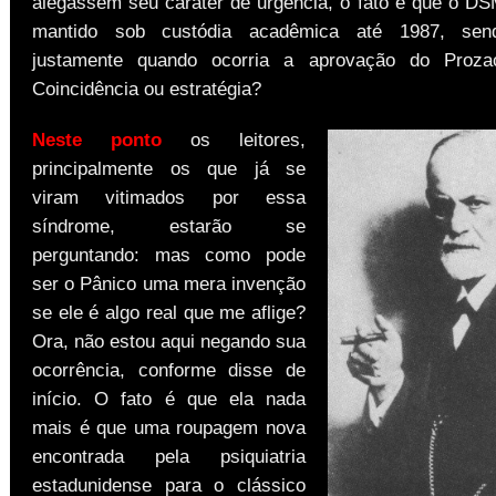
alegassem seu caráter de urgência, o fato é que o DSM
mantido sob custódia acadêmica até 1987, send
justamente quando ocorria a aprovação do Proz
Coincidência ou estratégia?
Neste ponto
os leitores,
principalmente os que já se
viram vitimados por essa
síndrome, estarão se
perguntando: mas como pode
ser o Pânico uma mera invenção
se ele é algo real que me aflige?
Ora, não estou aqui negando sua
ocorrência, conforme disse de
início. O fato é que ela nada
mais é que uma roupagem nova
encontrada pela psiquiatria
estadunidense para o clássico