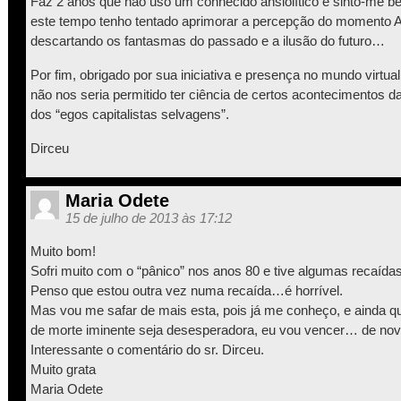
Faz 2 anos que não uso um conhecido ansiolítico e sinto-me b
este tempo tenho tentado aprimorar a percepção do moment
descartando os fantasmas do passado e a ilusão do futuro…
Por fim, obrigado por sua iniciativa e presença no mundo virtua
não nos seria permitido ter ciência de certos acontecimentos d
dos “egos capitalistas selvagens”.
Dirceu
Maria Odete
15 de julho de 2013 às 17:12
Muito bom!
Sofri muito com o “pânico” nos anos 80 e tive algumas recaídas
Penso que estou outra vez numa recaída…é horrível.
Mas vou me safar de mais esta, pois já me conheço, e ainda 
de morte iminente seja desesperadora, eu vou vencer… de nov
Interessante o comentário do sr. Dirceu.
Muito grata
Maria Odete