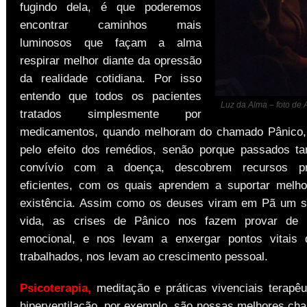
fugindo dela, é que poderemos
encontrar caminhos mais
luminosos que façam a alma
respirar melhor diante da opressão
da realidade cotidiana. Por isso
entendo que todos os pacientes
Luz da Alma – foto de
tratados simplesmente por
medicamentos, quando melhoram do chamado Pânico,
pelo efeito dos remédios, senão porque passados t
convívio com a doença, descobrem recursos pr
eficientes, com os quais aprendem a suportar melh
existência. Assim como os deuses viram em Pã um s
vida, as crises de Pânico nos fazem provar de 
emocional, e nos levam a enxergar pontos vitais
trabalhados, nos levam ao crescimento pessoal.
Psicoterapia,
meditação e práticas vivenciais terapê
hiperventilação, por exemplo, são nossas melhores cha