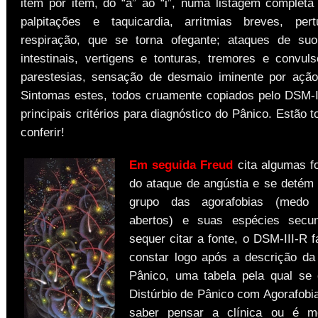
item por item, do “a” ao “i”, numa listagem completa
palpitações e taquicardia, arritmias breves, per
respiração, que se torna ofegante; ataques de suo
intestinais, vertigens e tonturas, tremores e convul
parestesias, sensação de desmaio iminente por açã
Sintomas estes, todos cruamente copiados pelo DSM-
principais critérios para diagnóstico do Pânico. Estão t
conferir!
Em seguida Freud
cita algumas fo
do ataque de angústia e se detém
grupo das agorafobias (medo
abertos) e suas espécies secu
sequer citar a fonte, o DSM-III-R 
constar logo após a descrição d
Pânico, uma tabela pela qual se 
Distúrbio de Pânico com Agorafobia
saber pensar a clínica ou é 