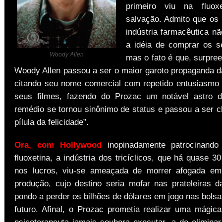
primeiro viu na fluox
salvação. Admito que os 
indústria farmacêutica n
a idéia de comprar os s
Woody Allen
mas o fato é que, surpre
Woody Allen passou a ser o maior garoto propaganda d
citando seu nome comercial com repetido entusiasmo
seus filmes, fazendo do Prozac um notável astro 
remédio se tornou sinônimo de status e passou a ser 
pílula da felicidade”.
Ora, com Hollywood
inopinadamente patrocinand
fluoxetina, a indústria dos tricíclicos, que há quase 
nos lucros, viu-se ameaçada de morrer afogada e
produção, cujo destino seria mofar nas prateleiras d
pondo a perder os bilhões de dólares em jogo nas bols
futuro. Afinal, o Prozac prometia realizar uma mági