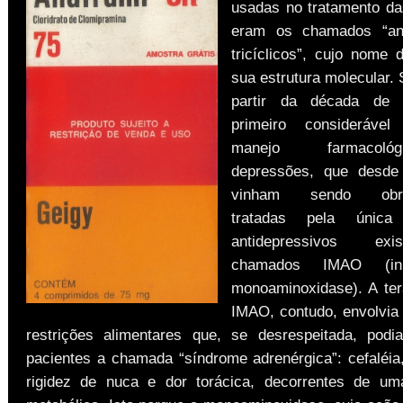
usadas no tratamento d
eram os chamados “ant
tricíclicos”, cujo nome 
sua estrutura molecular. 
partir da década de
primeiro consideráve
manejo farmacol
depressões, que desd
vinham sendo obrig
tratadas pela únic
antidepressivos ex
chamados IMAO (ini
monoaminoxidase). A te
IMAO, contudo, envolvia
restrições alimentares que, se desrespeitada, pod
pacientes a chamada “síndrome adrenérgica”: cefaléia,
rigidez de nuca e dor torácica, decorrentes de um