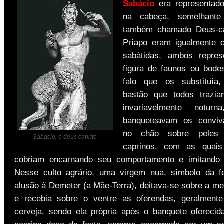
Sabácio
era representad
na cabeça, semelhante 
também chamado Deus-ca
Príapo eram igualmente c
sabátidas, ambos repres
figura de faunos ou bode
falo que os substituía
bastão que todos trazia
invariavelmente notur
banqueteavam os conviv
no chão sobre peles 
Sabácio, o deus cabrito
caprinos, com as quai
cobriam encarnando seu comportamento e imitando 
Nesse culto agrário, uma virgem nua, símbolo da fe
alusão à Demeter (a Mãe-Terra), deitava-se sobre a mes
e recebia sobre o ventre as oferendas, geralmente
cerveja, sendo ela própria após o banquete oferecid