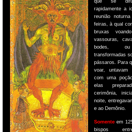
que se difu
rapidamente a i
reunião noturna
feiras, à qual c
bruxas voan
vassouras, cav
bodes, o
transformadas s
pássaros. Para 
voar, untavam 
com uma poção
elas prepar
cerimônia, inic
noite, entregava
e ao Demônio.
Somente
em 125
bispos ent