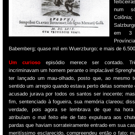
feiticei
num s
Colô
Salzbur
em 3 
Prov
Babemberg; quase mil em Wuerzburgo; e mais de 6.500
Um curioso
episódio merece ser contado. Tr
incriminavam um homem perante o implacável Sprengher
ter lançado um mau-olhado, posto que, ao mesmo 
sentido um arrepio quando estava perto delas somente 
acusado jurava por todos os santos ser inocente; ma
fim, sentenciado à fogueira, sua memória clareou; di
verdade, pois agora se lembrava de que na hor
atribuíam o mal feito ele de fato expulsara aos chut
pardas que haviam sorrateiramente entrado em sua cas
meritíssimo esclarecido, compreendeu então o fato; ma