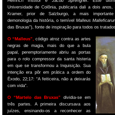
Heinrich Institor e Jacob Sprengher. Este últ
Universidade de Colônia, publicaria dali a dois anos,
Kramer, prior de Salzburgo, a mais importante
demonologia da história, o temível
Malleus Malleficaru
das Bruxas”), fonte de inspiração para todos os tratados
O “Malleus”,
código atroz contra as artes
negras de magia, mais do que a bula
papal, peremptoriamente abriu as portas
para o rolo compressor da santa histeria
em que se transformou a Inquisição. Sua
intenção era pôr em prática a ordem do
Êxodo, 22;17: “A feiticeira, não a deixarás
com vida”.
O “Martelo das Bruxas”
dividia-se em
três partes. A primeira discursava aos
juízes, ensinando-os a reconhecer as