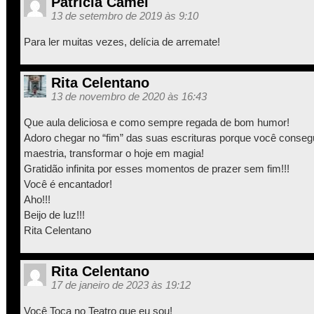
Patricia Camel
13 de setembro de 2019 às 9:10
Para ler muitas vezes, delícia de arremate!
Rita Celentano
13 de novembro de 2020 às 16:43
Que aula deliciosa e como sempre regada de bom humor!
Adoro chegar no “fim” das suas escrituras porque você conse
maestria, transformar o hoje em magia!
Gratidão infinita por esses momentos de prazer sem fim!!!
Você é encantador!
Aho!!!
Beijo de luz!!!
Rita Celentano
Rita Celentano
17 de janeiro de 2023 às 19:12
Você Toca no Teatro que eu sou!