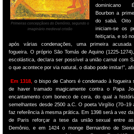
dominicano 
Bourbon a prime
do sabá. Oito 
Primeiras concepçãoes do Demônio, segundo o
iniciam-se os p
imaginário medieval cristão
feitiçaria, e só 
após várias condenações, uma primeira acusada
fogueira. O próprio São Tomás de Aquino (1225-1274)
escolástica, declara ser possível a união carnal com 
o que acontece por via natural, o diabo pode imitar!”, af
Em 1318,
o bispo de Cahors é condenado à fogueira
de haver tramado magicamente contra o Papa Jo
encantamento com boneco de cera, do qual a históri
semelhantes desde 2500 a.C. O poeta Virgílio (70–19
faz referência à mesma prática. Em 1398 será a vez da
de Paris reforçar a tese da união sexual entre a
Demônio, e em 1424 o monge Bernardino de Siena