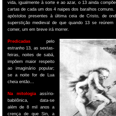
vida, igualmente à sorte e ao azar, o 13 ainda compõ
cartas de cada um dos 4 naipes dos baralhos comuns.
apóstolos presentes à última ceia de Cristo, de on
superstição medieval de que quando 13 se reúnem
comer, um em breve irá morrer.
Predicadas
pelo
estranho 13, as sextas-
feiras, noites de sabá,
impõem maior respeito
ao imaginário popular;
se a noite for de Lua
cheia então…
Na mitologia
assírio-
babilônica, data-se
além de 8 mil anos a
crença de que Sin, a