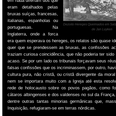
em nada diferiam dos que
eram detalhados pelas
bruxas suíças, francesas,
italianas, espanholas ou
Dezoito Hereges Queimados em Salzb
portuguesas. Na
de Jan Luyken
Inglaterra, onde a forca
era quem esperava os hereges, os relatos são quase id
quer que se prendessem as bruxas, as confissões a
traziam curiosa coincidência, que não poderia ter sid
acaso. Se por um lado os tribunais forçavam seus réus
falsas confissões que os incriminassem, por outro, hav
cultura pura, não cristã, ou cristã divergente da moral
nem se importara muito com a Igreja até esta resolv
rede de holocausto sobre os povos pagãos, como fo
cátaros albingenses e dos valdenses no sul da França,
dentre outras tantas minorias germânicas que, mas
Inquisição, refugiaram-se em terras nórdicas.