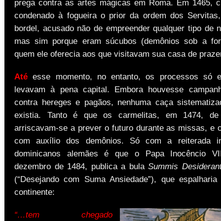
prega contra as artes mágicas em Roma. Em 1465, cu
condenado à fogueira o prior da ordem dos Servita
bordel, acusado não de empreender qualquer tipo de ne
mas sim porque eram súcubos (demônios sob a for
quem ele oferecia aos que visitavam sua casa de praze
Até
esse momento, no entanto, os processos só e
levavam à pena capital. Embora houvesse campanh
contra hereges e pagãos, nenhuma caça sistematiza
existia. Tanto é que os carmelitas, em 1474, de 
arriscavam-se a prever o futuro durante as missas, e 
com auxílio dos demônios. Só com a reiterada in
dominicanos alemães é que o Papa Inocêncio VI
dezembro de 1484, publica a bula
Summis Desiderant
(“Desejando com Suma Ansiedade”), que espalharia 
continente:
“…tem chegado