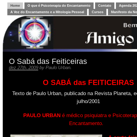
Home
O que é Psicoterapia do Encantamento
Contato
Agenda 202
A Voz do Encantamento e a Mitologia Pessoal
Cursos
Manifesto da N
O Sabá das Feiticeiras
dez 27th, 2009
by
Paulo Urban
.
O SABÁ das FEITICEIRAS
Texto de Paulo Urban, publicado na Revista Planeta, e
julho/2001
PAULO URBAN
é médico psiquiatra e Psicoterap
Encantamento.