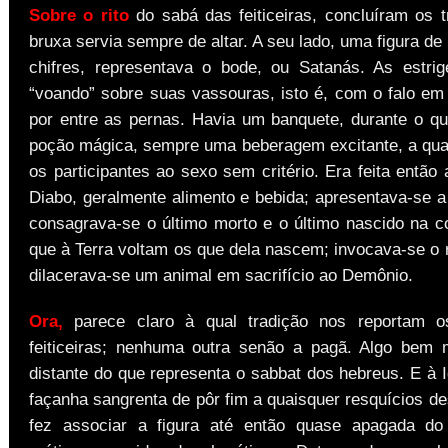
Sobre o rito
do sabá das feiticeiras, concluíram os t
bruxa servia sempre de altar. A seu lado, uma figura d
chifres, representava o bode, ou Satanás. As estr
“voando” sobre suas vassouras, isto é, com o falo e
por entre as pernas. Havia um banquete, durante o qu
poção mágica, sempre uma beberagem excitante, a qua
os participantes ao sexo sem critério. Era feita então
Diabo, geralmente alimento e bebida; apresentava-se a
consagrava-se o último morto e o último nascido na c
que à Terra voltam os que dela nascem; invocava-se o r
dilacerava-se um animal em sacrifício ao Demônio.
Ora,
parece claro à qual tradição nos reportam 
feiticeiras; nenhuma outra senão a pagã. Algo bem 
distante do que representa o sabbat dos hebreus. E à 
façanha sangrenta de pôr fim a quaisquer resquícios des
fez associar a figura até então quase apagada d