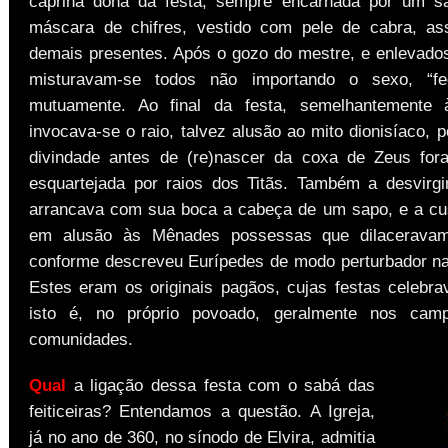
caprina dona da festa, sempre encarnada por um s
máscara de chifres, vestido com pele de cabra, a
demais presentes. Após o gozo do mestre, e enlevados
misturavam-se todos não importando o sexo, “fe
mutuamente. Ao final da festa, semelhantemente 
invocava-se o raio, talvez alusão ao mito dionisíaco, 
divindade antes de (re)nascer da coxa de Zeus for
esquartejada por raios dos Titãs. Também a desvirgi
arrancava com sua boca a cabeça de um sapo, e a cu
em alusão às Mênades possessas que dilacerava
conforme descreveu Eurípedes de modo perturbador 
Estes eram os originais pagãos, cujas festas celeb
isto é, no próprio povoado, geralmente nos ca
comunidades.
Qual
a ligação dessa festa com o sabá das
feiticeiras? Entendamos a questão. A Igreja,
já no ano de 360, no sínodo de Elvira, admitia