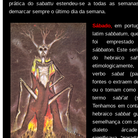
prática do
sabattu
estendeu-se a todas as semana
demarcar sempre o último dia da semana.
Sábado,
em portu
latim
sabbatum
, qu
foi emprestad
sábbaton
. Este ser
do hebraico
sah
etimologicamente
verbo
sabat
(par
fontes o extraem 
ou o tomam como c
termo
sabi’at
(sé
Tenhamos em conta
hebraico
sabbat
gu
semelhança com
s
dialeto árcad
significava “parad