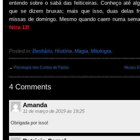
entendo sobre o sabá das feiticeiras. Conheço até a
que se dizem bruxas; mais que isso, duas delas f
missas de domingo. Mesmo quando caem numa sem
feira 13!
Posted in:
Bestiário
,
História
,
Magia
,
Mitologia
.
←
Psicologia dos Contos de Fadas
Museu Eg
4 Comments
Amanda
11 de março de 2019 às 19:25
Obrigada por isso!