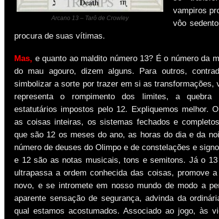
vampiros pr
Arcano 13 – Tarô de Crowley
vôo sedento
procura de suas vítimas.
Mas,
e quanto ao maldito número 13? É o número da mo
do mau agouro, dizem alguns. Para outros, contrad
simbolizar a sorte por trazer em si as transformações, 
representa o rompimento dos limites, a quebra
estatutários impostos pelo 12. Expliquemos melhor. 
as coisas inteiras, os sistemas fechados e completo
que são 12 os meses do ano, as horas do dia e da no
número de deuses do Olimpo e de constelações e signo
e 12 são as notas musicais, tons e semitons. Já o 13
ultrapassa a ordem conhecida das coisas, promove a
novo, e se intromete em nosso mundo de modo a per
aparente sensação de segurança, advinda da ordinár
qual estamos acostumados. Associado ao jogo, às vi