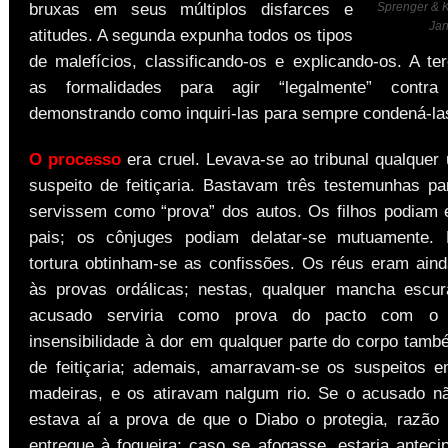
bruxas em seus múltiplos disfarces e
Sprenger & Kr
Jan
atitudes. A segunda expunha todos os tipos
de malefícios, classificando-os e explicando-os. A te
as formalidades para agir “legalmente” contra
demonstrando como inquiri-las para sempre condená-la
O processo
era cruel. Levava-se ao tribunal qualquer
suspeito de feitiçaria. Bastavam três testemunhas pa
servissem como “prova” dos autos. Os filhos podiam 
pais; os cônjuges podiam delatar-se mutuamente.
tortura obtinham-se as confissões. Os réus eram ain
às provas ordálicas; nestas, qualquer mancha escu
acusado serviria como prova do pacto com o
insensibilidade à dor em qualquer parte do corpo tamb
de feitiçaria; ademais, amarravam-se os suspeitos 
madeiras, e os atiravam nalgum rio. Se o acusado n
estava aí a prova de que o Diabo o protegia, razão 
entregue à fogueira; caso se afogasse, estaria anteci