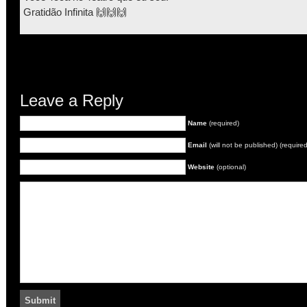
Gratidão Infinita 🙌🙌🙌
Leave a Reply
Name
(required)
Email
(will not be published) (required
Website
(optional)