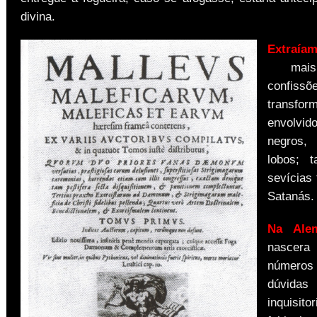
divina.
Extraí
am
mais 
confissõ
transfo
envolvid
negros
lobos; 
sevícias
Satanás.
Na Ale
nascera 
números
dúvidas
inquis