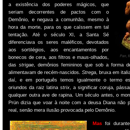
a existência dos poderes mágicos, que
seriam decorrentes de pactos com o
Demônio, e negava a comunhão, mesmo à
hora da morte, para os que caíssem em tal
tentação. Até o século XI, a Santa Sé
diferenciava os seres maléficos, devotados
aos sortilégios, aos encantamentos por
Pan, f
bonecos de cera, aos filtros e maus-olhados,
das
strigae
, demônios femininos que sob a forma d
alimentavam de recém-nascidos.
Strega
, bruxa em itali
daí, e em português temos igualmente o termo es
oriundos da raiz latina
strix
, a significar coruja, páss
qualquer outra ave de rapina. Um século antes, o mo
Prün dizia que voar à noite com a deusa Diana não p
real, senão mera ilusão provocada pelo Demônio.
Mas
foi durant