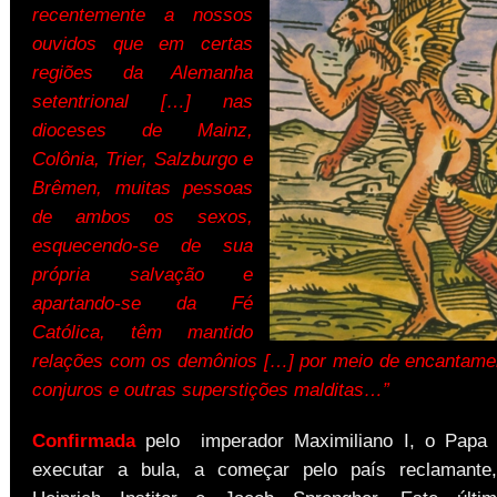
recentemente a nossos
ouvidos que em certas
regiões da Alemanha
setentrional […] nas
dioceses de Mainz,
Colônia, Trier, Salzburgo e
Brêmen, muitas pessoas
de ambos os sexos,
esquecendo-se de sua
própria salvação e
apartando-se da Fé
Católica, têm mantido
relações com os demônios […] por meio de encantament
conjuros e outras superstições malditas…”
Confirmada
pelo imperador Maximiliano I, o Papa 
executar a bula, a começar pelo país reclamant