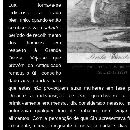
Lua, tornava-se
indisposta a cada
plenilúnio, quando então
se observava o
sabattu
,
período de recolhimento
dos homens em
respeito à Grande
Deusa. Veja-se que
provém da Antigüidade
‘Vôo das Bruxas’ ou ‘Linda Mestra’ d
remota o útil conselho
Goya (1746-1828)
dado aos maridos para
que estes não provoquem suas mulheres em fase pr
Durante a indisposição de Sin, guardava-se o 
primitivamente era mensal, dia considerado nefasto, n
autorizava qualquer tipo de trabalho, nem viajar
alimentos. Com a percepção de que Sin apresentava fa
crescente, cheia, minguante e nova, a cada 7 dias