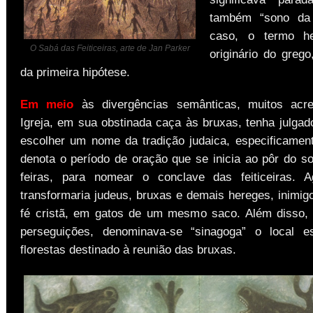
também “sono da 
caso, o termo he
O Sabá das Feiticeiras, arte de Jan Parker
originário do grego
da primeira hipótese.
Em meio
às divergências semânticas, muitos acr
Igreja, em sua obstinada caça às bruxas, tenha julgad
escolher um nome da tradição judaica, especificamen
denota o período de oração que se inicia ao pôr do so
feiras, para nomear o conclave das feiticeiras. A
transformaria judeus, bruxas e demais hereges, inimi
fé cristã, em gatos de um mesmo saco. Além disso, 
perseguições, denominava-se “sinagoga” o local e
florestas destinado à reunião das bruxas.