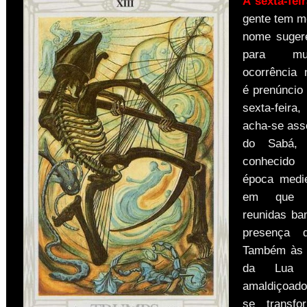
A
sexta-fei
gente tem m
nome sugere 
para mu
ocorrência 
é prenúncio 
sexta-feira
acha-se asso
do Sabá, 
conhecido 
época medie
em que 
reunidas ba
presença 
Também às s
da Lua 
amaldiçoado
se transf