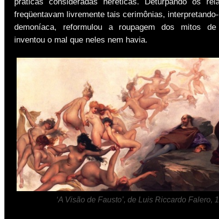
práticas consideradas heréticas. Deturpando os re
freqüentavam livremente tais cerimônias, interpretand
demoníaca, reformulou a roupagem dos mitos de f
inventou o mal que neles nem havia.
‘A Visão de Fausto’, de Luis Riccardo Falero, 