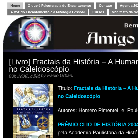
Home
O que é Psicoterapia do Encantamento
Contato
Agenda 202
A Voz do Encantamento e a Mitologia Pessoal
Cursos
Manifesto da N
[Livro] Fractais da História – A Hum
no Caleidoscópio
nov 22nd, 2009
by
Paulo Urban
.
Título:
Fractais da História – A 
no Caleidoscópio
Autores: Homero Pimentel e Paul
PRÊMIO CLIO DE HISTÓRIA 2004
pela Academia Paulistana da Histór