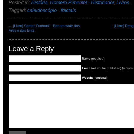
Posted in:
História
,
Homero Pimentel - Historiador
,
Livros
.
Tagged:
caleidoscópio
·
fractais
←
[Livro] Santos Dumont – Bandeirante dos
[Livro] Res
Ares e das Eras
Leave a Reply
Name
(required)
Email
(will not be published) (required
Website
(optional)