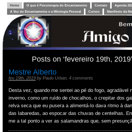
Home
O que é Psicoterapia do Encantamento
Contato
Agenda 202
A Voz do Encantamento e a Mitologia Pessoal
Cursos
Manifesto da N
Posts on ‘fevereiro 19th, 2019
Mestre Alberto
fev 19th, 2019
by
Paulo Urban
.
4 comments
Desta vez, quando me sentei ao pé do fogo, agradável n
inverno, como um ruído de chocalhos, o crepitar dos ga
relva seca que eu pusera a alimentá-lo dava ritmo à d
das labaredas, ao espocar das chuvas de centelhas. 
me a tal ponto a ver as salamandras que, sem presunç