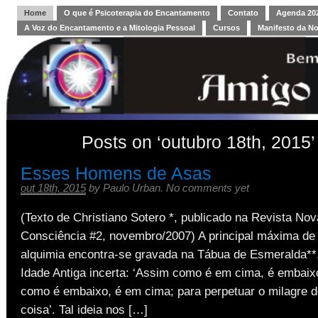
Home
O que é Psicoterapia do Encantamento
Contato
Agenda 202
A Voz do Encantamento e a Mitologia Pessoal
Cursos
Manifesto da N
Posts on ‘outubro 18th, 2015’
Esses Homens de Asas
out 18th, 2015
by
Paulo Urban
.
No comments yet
(Texto de Christiano Sotero *, publicado na Revista Nov
Consciência #2, novembro/2007) A principal máxima de 
alquimia encontra-se gravada na Tábua de Esmeralda**
Idade Antiga incerta: ‘Assim como é em cima, é embaix
como é embaixo, é em cima; para perpetuar o milagre 
coisa’. Tal ideia nos […]