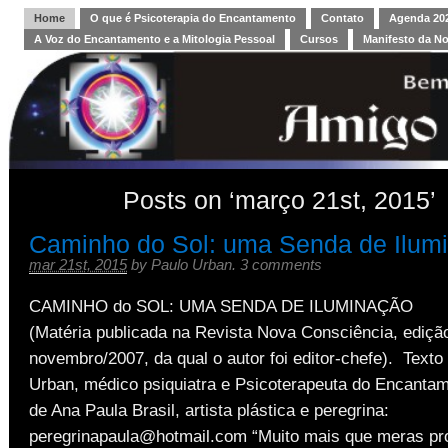
Home
O que é Psicoterapia do Encantamento
Contato
Agenda 202
A Voz do Encantamento e a Mitologia Pessoal
Cursos
Manifesto da N
Posts on ‘março 21st, 2015’
Caminho do Sol: uma Senda de Ilum
mar 21st, 2015
by
Paulo Urban
.
3 comments
CAMINHO do SOL: UMA SENDA DE ILUMINAÇÃO
(Matéria publicada na Revista Nova Consciência, edição
novembro/2007, da qual o autor foi editor-chefe). Texto
Urban, médico psiquiatra e Psicoterapeuta do Encantam
de Ana Paula Brasil, artista plástica e peregrina:
peregrinapaula@hotmail.com “Muito mais que meras pr