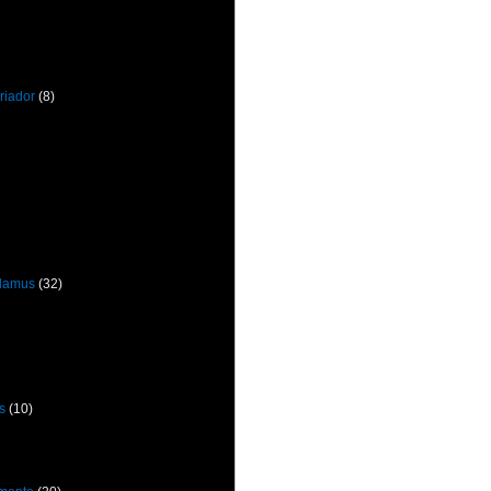
riador
(8)
odamus
(32)
s
(10)