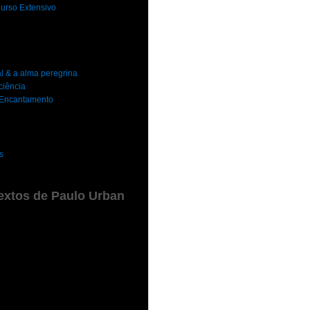
urso Extensivo
al & a alma peregrina
ciência
o Encantamento
s
extos de Paulo Urban