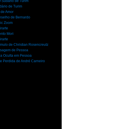
 Sudário de Turim
dário de Turim
 de Amor
selho de Bernardo
ic Zoom
rarte
nto Mori
rarte
mulo de Christian Rosencreutz
sagem de Pessoa
a Oculta em Pessoa
e Perdida de André Carneiro