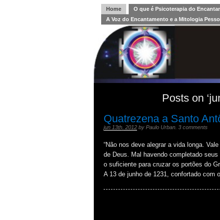
Home
O que é Psicoterapia do Encant
A Voz do Encantamento e a Mitologia Pesso
Posts on ‘ju
Quatrezena a Santo Ant
jun 13th, 2012
by
Paulo Urban
.
3 comments
“Não nos deve alegrar a vida longa. Val
de Deus. Mal havendo completado seus 
o suficiente para cruzar os portões do G
A 13 de junho de 1231, confortado com 