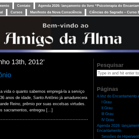
amento
Contato
Agenda 2026: lançamento do livro “Psicoterapia do Encanta
al
Cursos
Manifesto da Nova Consciência
Ciências do Sagrado – Curso 
nho 13th, 2012’
Pesquisar
ônio
Páginas
e a vida o quanto sabemos empregá-la a serviço
A Voz do Encantamento e
36 anos de idade, Santo Antônio já amadurecera
I Grau
rande Reino, prêmio por suas excelsas virtudes.
II Grau
os sacramentos, entregou […]
III Grau
IV Grau
Agenda 2026: lançamento
Encantamento.
Sessões de Hipervent