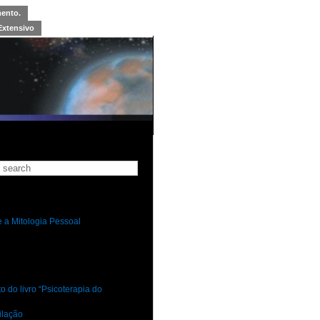
mento.
Extensivo
 a Mitologia Pessoal
 do livro “Psicoterapia do
ilação