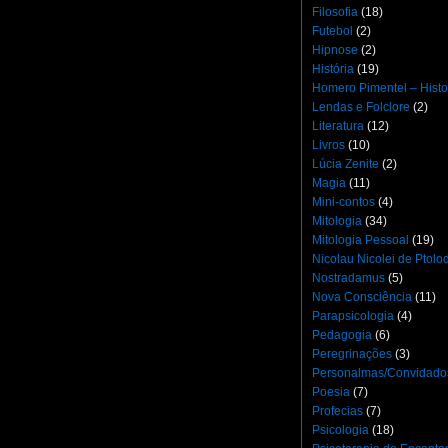
Filosofia
(18)
Futebol
(2)
Hipnose
(2)
História
(19)
Homero Pimentel – Histo
Lendas e Folclore
(2)
Literatura
(12)
Livros
(10)
Lúcia Zenite
(2)
Magia
(11)
Mini-contos
(4)
Mitologia
(34)
Mitologia Pessoal
(19)
Nicolau Nicolei de Ptol
Nostradamus
(5)
Nova Consciência
(11)
Parapsicologia
(4)
Pedagogia
(6)
Peregrinações
(3)
Personalmas/Convidado
Poesia
(7)
Profecias
(7)
Psicologia
(18)