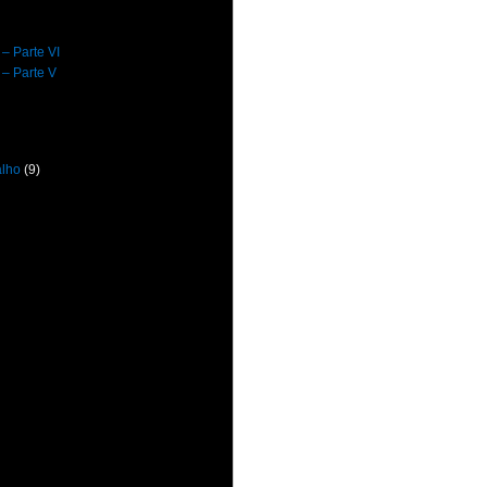
 – Parte VI
 – Parte V
alho
(9)