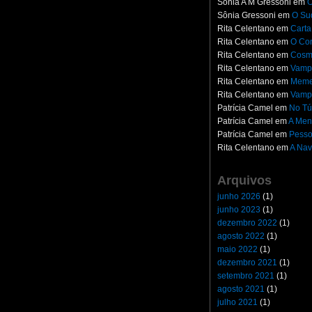
Sônia A M Gressoni
em
O
Sônia Gressoni
em
O Su
Rita Celentano
em
Carta
Rita Celentano
em
O Con
Rita Celentano
em
Cosm
Rita Celentano
em
Vampi
Rita Celentano
em
Meme
Rita Celentano
em
Vampi
Patrícia Camel
em
No Tú
Patrícia Camel
em
A Men
Patrícia Camel
em
Pesso
Rita Celentano
em
A Nav
Arquivos
junho 2026
(1)
junho 2023
(1)
dezembro 2022
(1)
agosto 2022
(1)
maio 2022
(1)
dezembro 2021
(1)
setembro 2021
(1)
agosto 2021
(1)
julho 2021
(1)