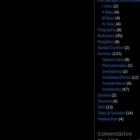
Psicoterapia do Encant
I Grau
(2)
II Grau
(4)
III Grau
(4)
IV Grau
(4)
Psiquiatria
(9)
Reflexões
(35)
Religiões
(9)
Santos Dumont
(2)
Sonetos
(131)
Galaxonetos
(8)
Psicossonetos
(1)
Sonetábula
(2)
Sonetalquímicos
(12)
Soneteróticos
(4)
Sonetextos
(67)
Sonhos
(2)
Taoísmo
(4)
Tarô
(13)
Telas & Sonetos
(14)
Xamanismo
(4)
Comentários