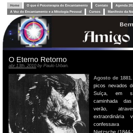
Home
O que é Psicoterapia do Encantamento
Contato
Agenda 202
A Voz do Encantamento e a Mitologia Pessoal
Cursos
Manifesto da N
O Eterno Retorno
abr 13th, 2010
by
Paulo Urban
.
Agosto de 1881.
picos nevados d
Suíça, em su
caminhada das
verão, atrav
extraordinária 
confessava 
Nietzsche (1844