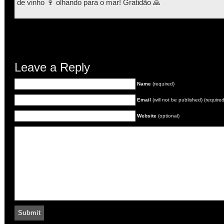
de vinho 🍷 olhando para o mar! Gratidão 🙏
Leave a Reply
Name
(required)
Email
(will not be published) (required
Website
(optional)