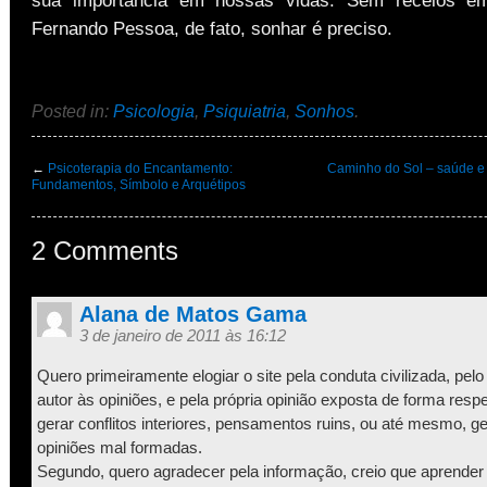
Fernando Pessoa, de fato, sonhar é preciso.
Posted in:
Psicologia
,
Psiquiatria
,
Sonhos
.
←
Psicoterapia do Encantamento:
Caminho do Sol – saúde e 
Fundamentos, Símbolo e Arquétipos
2 Comments
Alana de Matos Gama
3 de janeiro de 2011 às 16:12
Quero primeiramente elogiar o site pela conduta civilizada, pelo
autor às opiniões, e pela própria opinião exposta de forma resp
gerar conflitos interiores, pensamentos ruins, ou até mesmo, ger
opiniões mal formadas.
Segundo, quero agradecer pela informação, creio que aprender