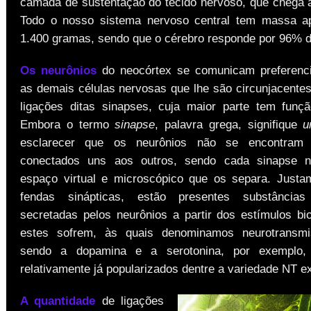
camada de sustentação do tecido nervoso, que chega a
Todo o nosso sistema nervoso central tem massa a
1.400 gramas, sendo que o cérebro responde por 96% d
Os neurônios
do neocórtex se comunicam preferenc
as demais células nervosas que lhe são circunjacentes
ligações ditas sinapses, cuja maior parte tem função
Embora o termo
sinapse
, palavra grega, signifique
u
esclarecer que os neurônios não se encontram 
conectados uns aos outros, sendo cada sinapse 
espaço virtual e microscópico que os separa. Justa
fendas sinápticas, estão presentes substâncias
secretadas pelos neurônios a partir dos estímulos bio
estes sofrem, às quais denominamos neurotransmi
sendo a dopamina e a serotonina, por exemplo,
relativamente já popularizados dentre a variedade NT ex
A quantidade
de ligações