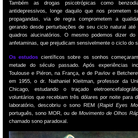
Também as drogas psicotrópicas como benzodia
antidepressivos, longe daquilo que nos prometem s
propagandas, via de regra comprometem a qualid
gerando desde perturbações de seu ciclo natural até
quadros alucinatórios. O mesmo podemos dizer do 
anfetaminas, que prejudicam sensivelmente o ciclo do 
Os estudos
científicos sobre os sonhos começara
metade do século passado. Após experiências in
Toulouse e Piéron, na França, e de Pavlov e Betchere
em 1955, o dr. Nathaniel Kleitman, professor da Un
Chicago, estudando o traçado eletroencefalográ
voluntários que recebiam três dólares por noite para 
laboratório, descobriu o sono REM (
Rapid Eyes M
português, sono MOR, ou de
Movimento de Olhos Ráp
chamado sono paradoxal.