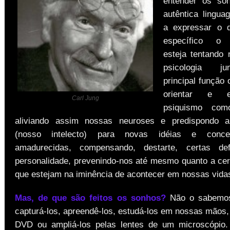
entender os so
autêntica lingu
a expressar o 
específico o i
esteja tentando 
psicologia j
principal função 
orientar e e
Carl Jung
psiquismo co
aliviando assim nossas neuroses e predispondo a
(nosso intelecto) para novas idéias e conc
amadurecidas, compensando, destarte, certas def
personalidade, prevenindo-nos até mesmo quanto a cer
que estejam na iminência de acontecer em nossas vida
Mas, de que são feitos os sonhos?
Não o sabemos
capturá-los, apreendê-los, estudá-los em nossas mãos,
DVD ou ampliá-los pelas lentes de um microscópio.