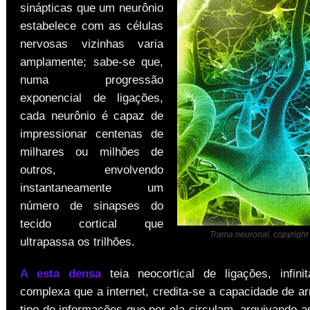
sinápticas que um neurônio
estabelece com as células
nervosas vizinhas varia
amplamente; sabe-se que,
numa progressão
exponencial de ligações,
cada neurônio é capaz de
impressionar centenas de
milhares ou milhões de
outros, envolvendo
instantaneamente um
número de sinapses do
tecido cortical que
Trama neuronal, copyright
ultrapassa os trilhões.
A esta densa
teia neocortical de ligações, infin
complexa que a internet, credita-se a capacidade de a
tipo de informações que por ela circulam, arquivando-