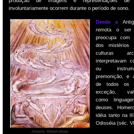
produção de imagens e representações de 
involuntariamente ocorrem durante o período de sono.
Desde a
Antig
remota o ser
preocupa com 
dos mistérios 
culturas ar
interpretavam c
ou instru
premonição, e a
de todos os 
exceção, valo
como linguag
deuses. Homero
idéia tanto na I
Odisséia (séc. VI
Dreams; William Blake