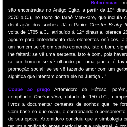
Referências
mai
a
são encontradas no Antigo Egito, a partir da 10
dinas
2070 a.C.), no texto do faraó Mervkare, que incluía 
decifração dos sonhos. Já o Papiro
Chester Beatty II
a
volta de 1785 a.C., atribuído à 12
dinastia, oferece 2
agouro para entendimento dos elementos oníricos, a
um homem se vê em sonho comendo, isto é bom, signi
lhe faltará; se vê uma serpente, isto é bom, pois have
se um homem se vê olhando por uma janela, é favor
promoção social; se se vê fazendo amor com um gerbo
significa que intentam contra ele na Justiça…”
Coube ao grego
Artemidoro de Héfeso, porém,
compêndio
Oneirocritica,
datado de 150 d.C., compos
livros a documentar centenas de sonhos que lhe for
Com base no que ouviu, e contrariando o pensamento
de sua época, Artemidoro concluiu que a simbologia on
ter um significado antes particular que universal. A pr