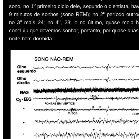
o
sono, no 1
primeiro ciclo dele, segundo o cientista, ha
o
9 minutos de sonhos (sono REM); no 2
período outro
o
o
no 3
mais 24; no 4
, 28; e no último, quase meia h
concluiu que devemos sonhar, portanto, por quase duas
noite bem dormida.