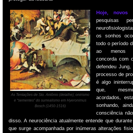
Hoje, novos t
pesquisas pe
neurofisiologist
os sonhos oco
todo o período 
ao menos pa
concorda com 
defendeu Jung,
processo de pro
é algo ininterr
que, mesm
As Tentações de Sto. Antônio (detalhe); onirismo
acordados, es
e “sementes” do surrealismo em Hyeronimus
sonhando, ain
Bosch (1450-1516)
consciência nã
disso. A neurociência atualmente entende que durant
que surge acompanhada por inúmeras alterações fisi