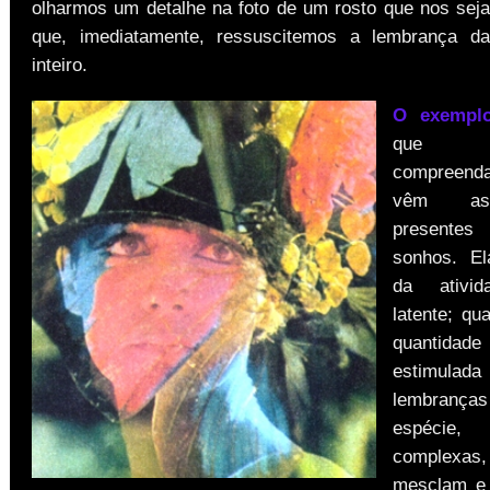
olharmos um detalhe na foto de um rosto que nos seja 
que, imediatamente, ressuscitemos a lembrança d
inteiro.
O exempl
que 
compreend
vêm as
presente
sonhos. El
da ativid
latente; qu
quantidade
estimulad
lembranç
espéci
complex
mesclam e 