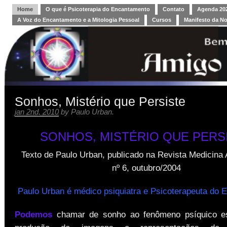
Home
O que é Psicoterapia do Encantamento
Contato
Agenda 202
A Voz do Encantamento e a Mitologia Pessoal
Cursos
Manifesto da N
Sonhos, Mistério que Persiste
jan 2nd, 2010
by
Paulo Urban
.
SONHOS, MISTÉRIO QUE PERS
Texto de Paulo Urban, publicado na Revista Medicina A
nº 6, outubro/2004
Paulo Urban é médico psiquiatra e Psicoterapeuta do 
Podemos
chamar de sonho ao fenômeno psíquico e