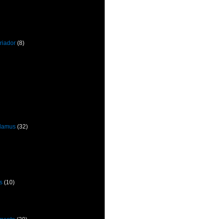
riador
(8)
odamus
(32)
s
(10)