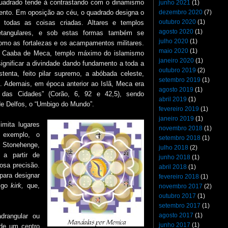
quadrado tende à contrastando com o dinamismo
junho 2021
(1)
dezembro 2020
(7)
mento. Em oposição ao céu, o quadrado designa o
outubro 2020
(1)
todas as coisas criadas. Altares e templos
agosto 2020
(1)
etangulares, e sob estas formas também se
julho 2020
(1)
omo as fortalezas e os acampamentos militares.
maio 2020
(1)
a Caaba de Meca, templo máximo do islamismo
janeiro 2020
(1)
ignificar a divindade dando fundamento a toda a
outubro 2019
(2)
nta, feito pilar supremo, a abóbada celeste,
setembro 2019
(1)
. Ademais, em época anterior ao Islã, Meca era
agosto 2019
(1)
das Cidades” (Corão, 6, 92 e 42,5), sendo
abril 2019
(1)
 de Delfos, o “Umbigo do Mundo”.
fevereiro 2019
(1)
janeiro 2019
(1)
imita lugares
novembro 2018
(1)
 exemplo, o
setembro 2018
(1)
tonehenge,
julho 2018
(2)
 a partir de
junho 2018
(1)
osa precisão.
abril 2018
(1)
para designar
fevereiro 2018
(1)
tigo
kirk,
que,
novembro 2017
(2)
outubro 2017
(1)
setembro 2017
(1)
agosto 2017
(1)
adrangular ou
junho 2017
(1)
 de um centro