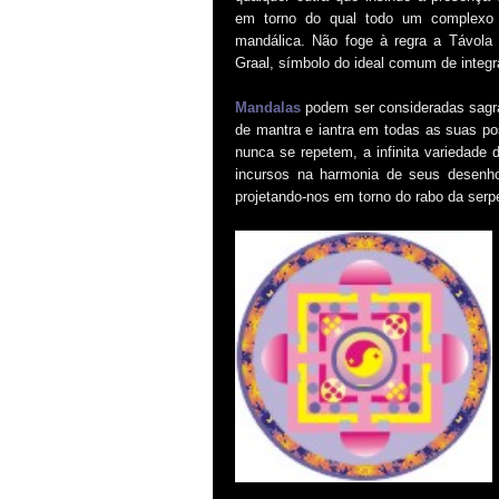
em torno do qual todo um complexo 
mandálica. Não foge à regra a Távola d
Graal, símbolo do ideal comum de integr
Mandalas
podem ser consideradas sagra
de mantra e iantra em todas as suas p
nunca se repetem, a infinita variedade
incursos na harmonia de seus desenho
projetando-nos em torno do rabo da serpe