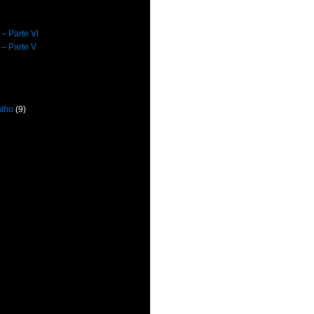
 – Parte VI
 – Parte V
alho
(9)