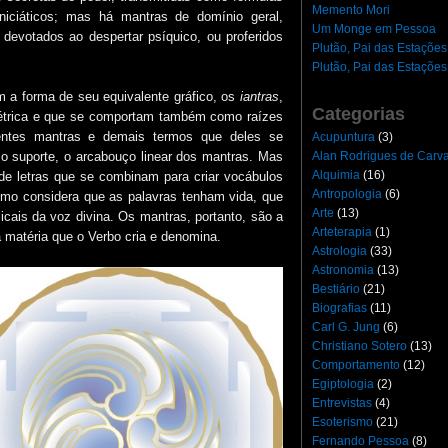
Memento Mori
 iniciáticos; mas há mantras de domínio geral,
Um Monge em Pessoa
 devotados ao despertar psíquico, ou proferidos
Plutão, Pai das Estações
Plutão, Pai das Estações
a forma de seu equivalente gráfico, os
iantras
,
Categorias
métrica e que se comportam também como raízes
rentes mantras e demais termos que deles se
Acupuntura
(3)
Alan Rodrigues de Carv
o suporte, o arcabouço linear dos mantras. Mas
Alquimia
(16)
 de letras que se combinam para criar vocábulos
Antropologia
(6)
ísmo considera que as palavras tenham vida, que
Arte
(13)
cais da voz divina. Os mantras, portanto, são a
Arteterapia
(1)
da matéria que o Verbo cria e denomina.
Astrologia
(33)
Astronomia
(13)
Bestiário
(21)
Biografias
(11)
Carl G. Jung
(6)
Christiano Sotero
(13)
Comportamento
(12)
Egiptologia
(2)
Entrevistas
(4)
Esoterismo
(21)
Fernando Pessoa
(8)