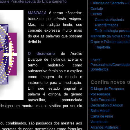
atra e Psicoterapeuta do Encantamento.
Ciências do Sagrado – C
Contato
MANDALA
é termo sânscrito:
Cursos
traduz-se por
círculo mágico.
Curso de Alquimia
Mas, na tradição hindu, seu
Psicofármacos
conceito expressa muito mais
Tarô: mitologia pesso
do que as palavras que possam
Manifesto da Nova Cons
O que é Psicoterapia d
defini-lo.
Trajetória
O
dicionário
de Aurélio
Buarque de Hollanda aceita o
Livros
Personalmas/Convidado
termo, registra-o como
Sonetextos
substantivo feminino e o explica
como imagem do mundo e
Confira novos t
instrumento para a meditação.
Em seu estado original a
O Mago de Provence
palavra é oxítona de gênero
Por Piedade
Selo Encantado
masculino, pronunciada
Declaration d’Amour
signa um mantra, mas o vivifica por ser ela
Salto Mortal
Carta de Amor
Vampirarte
s ou combinados, são passados dos mestres aos
Arcanos Mistérios
 secretas de poder, transmitidas como fórmulas