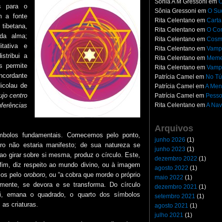
Sônia A M Gressoni
em
O
s para o
Sônia Gressoni
em
O Su
m a fonte
Rita Celentano
em
Carta
 tibetana,
Rita Celentano
em
O Con
 da alma;
Rita Celentano
em
Cosm
tativa e
Rita Celentano
em
Vampi
stribui a
Rita Celentano
em
Meme
s permite
Rita Celentano
em
Vampi
ncordante
Patrícia Camel
em
No Tú
icolau de
Patrícia Camel
em
A Men
ujo centro
Patrícia Camel
em
Pesso
Rita Celentano
em
A Nav
ferências
Arquivos
ímbolos fundamentais. Comecemos pelo ponto,
junho 2026
(1)
iro não estaria manifesto; de sua natureza se
junho 2023
(1)
o girar sobre si mesma, produz o círculo. Este,
dezembro 2022
(1)
fim, diz respeito ao mundo divino, ou à imagem
agosto 2022
(1)
os pelo o
roboro
, ou “a cobra que morde o próprio
maio 2022
(1)
emente, se devora e se transforma. Do círculo
dezembro 2021
(1)
si, emana o quadrado, o quarto dos símbolos
setembro 2021
(1)
 as criaturas.
agosto 2021
(1)
julho 2021
(1)