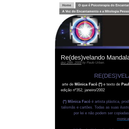
Home
O que é Psicoterapia do Encant
A Voz do Encantamento e a Mitologia Pesso
Re(des)velando Mandal
dez 28th, 2009
by
Paulo Urban
.
RE(DES)VE
arte de
Mônica Facó (*)
e texto de
Pau
edição nº352, janeiro/2002
(*) Mônica Facó
é artista plástica, pr
talismãs e cartões. Todas as suas ilustr
por lei e não podem ser copiadas 
monica