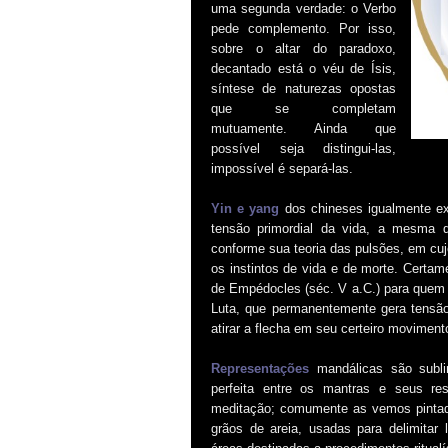
uma segunda verdade: o Verbo
pede complemento. Por isso,
sobre o altar do paradoxo,
decantado está o véu de Ísis,
síntese de naturezas opostas
que se completam
mutuamente. Ainda que
possível seja distingui-las,
impossível é separá-las.
Yin e yang
dos chineses igualmente ex
tensão primordial da vida, a mesma q
conforme sua teoria das pulsões, em cujo
os instintos de vida e de morte. Certam
de Empédocles (séc. V a.C.) para quem o
Luta, que permanentemente gera tensã
atirar a flecha em seu certeiro moviment
Representações
mandálicas são subl
perfeita entre os mantras e seus res
meditação; comumente as vemos pintad
grãos de areia, usadas para delimitar