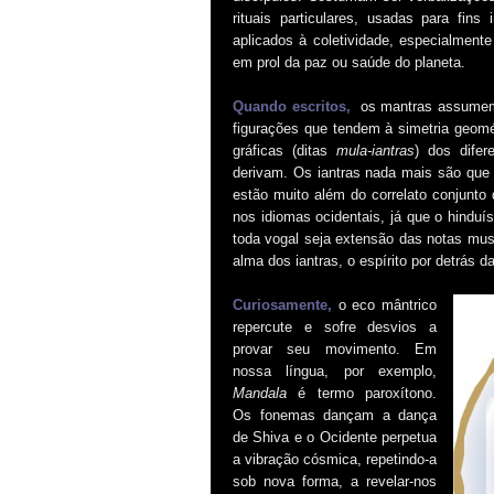
rituais particulares, usadas para fins
aplicados à coletividade, especialmente
em prol da paz ou saúde do planeta.
Quando escritos,
os mantras assumem 
figurações que tendem à simetria geo
gráficas (ditas
mula-iantras
) dos dife
derivam. Os iantras nada mais são que 
estão muito além do correlato conjunto
nos idiomas ocidentais, já que o hindu
toda vogal seja extensão das notas musi
alma dos iantras, o espírito por detrás 
Curios
amente,
o eco mântrico
repercute e sofre desvios a
provar seu movimento. Em
nossa língua, por exemplo,
Mandala
é termo paroxítono.
Os fonemas dançam a dança
de Shiva e o Ocidente perpetua
a vibração cósmica, repetindo-a
sob nova forma, a revelar-nos