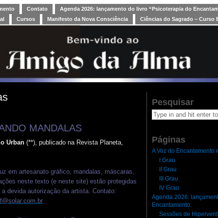
amento
Contato
Agenda 2026: lançamento do livro “Psicoterapia do Encanta
al
Cursos
Manifesto da Nova Consciência
Ciências do Sagrado – Curso 
as
Pesquisar
LANDO MANDALAS
Páginas
lo Urban
(**), publicado na Revista Planeta,
A Voz do Encantamento e
I Grau
II Grau
oduz em artesanato gráfico, mandalas, máscaras,
III Grau
ações neste texto (e neste site) estão protegidas
IV Grau
a devida autorização da artista. Contato:
Agenda 2026: lançamento
f@solar.com.br
Encantamento.
Sessões de Hipervent