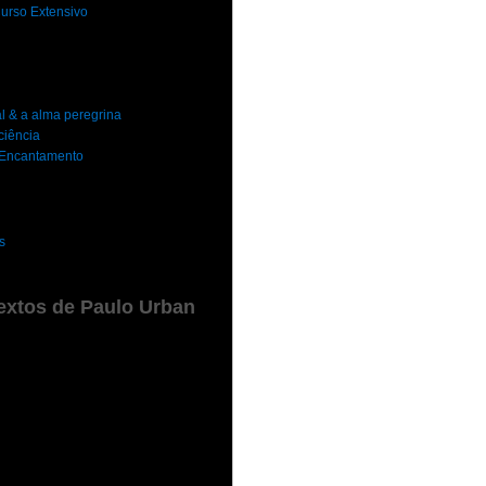
urso Extensivo
al & a alma peregrina
ciência
o Encantamento
s
extos de Paulo Urban