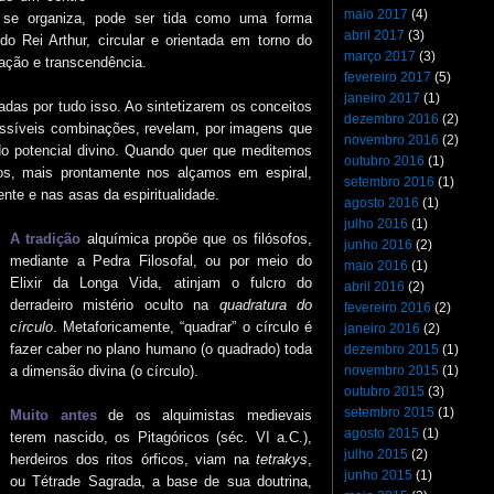
maio 2017
(4)
se organiza, pode ser tida como uma forma
abril 2017
(3)
o Rei Arthur, circular e orientada em torno do
março 2017
(3)
ação e transcendência.
fevereiro 2017
(5)
janeiro 2017
(1)
das por tudo isso. Ao sintetizarem os conceitos
dezembro 2016
(2)
ossíveis combinações, revelam, por imagens que
novembro 2016
(2)
 do potencial divino. Quando quer que meditemos
outubro 2016
(1)
s, mais prontamente nos alçamos em espiral,
setembro 2016
(1)
nte e nas asas da espiritualidade.
agosto 2016
(1)
julho 2016
(1)
A tradição
alquímica propõe que os filósofos,
junho 2016
(2)
mediante a Pedra Filosofal, ou por meio do
maio 2016
(1)
Elixir da Longa Vida, atinjam o fulcro do
abril 2016
(2)
derradeiro mistério oculto na
quadratura do
fevereiro 2016
(2)
círculo
. Metaforicamente, “quadrar” o círculo é
janeiro 2016
(2)
fazer caber no plano humano (o quadrado) toda
dezembro 2015
(1)
novembro 2015
(1)
a dimensão divina (o círculo).
outubro 2015
(3)
setembro 2015
(1)
Muito antes
de os alquimistas medievais
agosto 2015
(1)
terem nascido, os Pitagóricos (séc. VI a.C.),
julho 2015
(2)
herdeiros dos ritos órficos, viam na
tetrakys
,
junho 2015
(1)
ou Tétrade Sagrada, a base de sua doutrina,