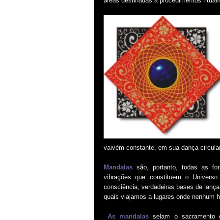
áreas destinadas a procedimentos ritualí
vaivém constante, em sua dança circula
Mandalas
são, portanto, todas as f
vibrações que constituem o Universo.
consciência, verdadeiras bases de lan
quais viajamos a lugares onde nenhum 
As mandalas
selam o sacramento 