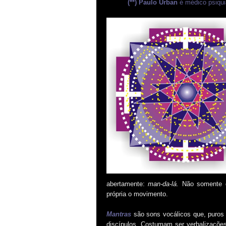
(**) Paulo Urban
é médico psiqui
abertamente:
man-da-lá.
Não somente de
própria o movimento.
Mantras
são sons vocálicos que, puro
discípulos. Costumam ser verbalizações