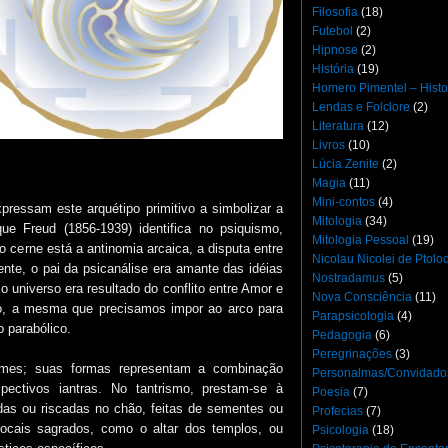
Filosofia
(18)
Futebol
(2)
Hipnose
(2)
História
(19)
Homero Pimentel – Histo
Lendas e Folclore
(2)
Literatura
(12)
Livros
(10)
Lúcia Zenite
(2)
Magia
(11)
Mini-contos
(4)
pressam este arquétipo primitivo a simbolizar a
Mitologia
(34)
ue Freud (1856-1939) identifica no psiquismo,
Mitologia Pessoal
(19)
 cerne está a antinomia arcaica, a disputa entre
Nicolau Nicolei de Ptol
ente, o pai da psicanálise era amante das idéias
Nostradamus
(5)
 universo era resultado do conflito entre Amor e
Nova Consciência
(11)
o, a mesma que precisamos impor ao arco para
Parapsicologia
(4)
o parabólico.
Pedagogia
(6)
Peregrinações
(3)
imes; suas formas representam a combinação
Personalmas/Convidado
pectivos iantras. No tantrismo, prestam-se à
Poesia
(7)
as ou riscadas no chão, feitas de sementes ou
Profecias
(7)
 locais sagrados, como o altar dos templos, ou
Psicologia
(18)