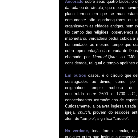
Ancorado
sobre seus quatro lados, o 
da roda ou do círculo, que é puro movi
plano terreno em que se manifestam 
comumente são quadrangulares ou r
organizavam as cidades antigas, bem c
No campo das religiões, observemos 
maometano, verdadeira pedra cúbica a s
humanidade, ao mesmo tempo que suste
outra representação da morada de Deus
chamada por
Umm-al-Qura
, ou “Mãe 
considerada, tal qual o templo apolíneo
Em outros
casos, é o círculo que del
consagrados ao divino, como, por
enigmático templo rochoso de S
construído entre 2600 e 1700 a.C.,
conhecimentos astronômicos de espant
Curiosamente, a palavra inglesa usada 
igreja,
church
, provém do escocês an
além de “templo”, significa “círculo”.
Na verdade,
toda forma circular, qu
qualquer outra que insinue a presença