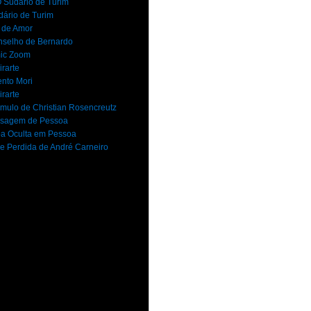
 Sudário de Turim
dário de Turim
 de Amor
selho de Bernardo
ic Zoom
rarte
nto Mori
rarte
mulo de Christian Rosencreutz
sagem de Pessoa
a Oculta em Pessoa
e Perdida de André Carneiro