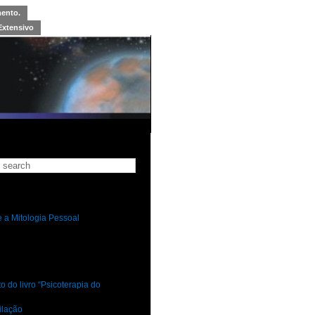
mento.
Extensivo
 a Mitologia Pessoal
 do livro “Psicoterapia do
ilação