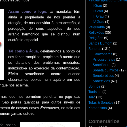
sticos específicos.
Psicoterapia do Encant
I Grau
(2)
II Grau
(4)
Assim como o fogo,
as mandalas têm
III Grau
(4)
ainda a propriedade de nos prender a
IV Grau
(4)
atenção, de nos convidar à introspecção, à
Psiquiatria
(9)
percepção de seus aspectos, de seu
Reflexões
(35)
arranjo harmônico que se distribui num
Religiões
(9)
quatérnio espacial.
Santos Dumont
(2)
Sonetos
(131)
Tal como a água,
deleitam-nos a ponto de
Galaxonetos
(8)
nos fazer tranqüilos; propiciam à mente que
Psicossonetos
(1)
se distancie dos problemas imediatos,
Sonetábula
(2)
induzindo-a ao exercício da contemplação.
Sonetalquímicos
(12)
Efeito semelhante ocorre quando
Soneteróticos
(4)
observamos peixes num aquário em seu
Sonetextos
(67)
r que nos acalma.
Sonhos
(2)
Taoísmo
(4)
ormas que nos permitem penetrar no jogo das
Tarô
(13)
 São portas quânticas para outros níveis de
Telas & Sonetos
(14)
çamento de nossas naves
Enterprises,
no seio das
Xamanismo
(4)
homem jamais esteve.
Comentários
de nossa