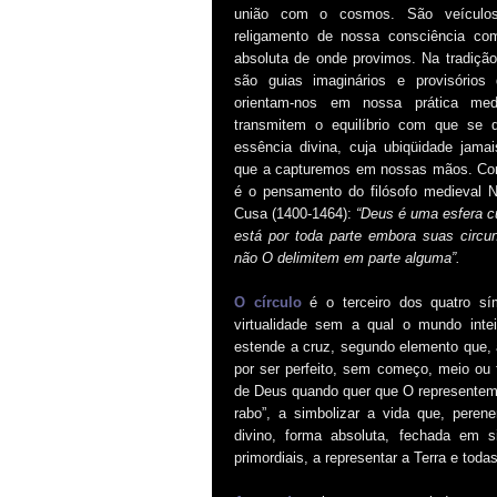
união com o cosmos. São veículo
religamento de nossa consciência co
absoluta de onde provimos. Na tradição
são guias imaginários e provisórios
orientam-nos em nossa prática medi
transmitem o equilíbrio com que se di
essência divina, cuja ubiqüidade jamai
que a capturemos em nossas mãos. Co
é o pensamento do filósofo medieval N
Cusa (1400-1464):
“Deus é uma esfera c
está por toda parte embora suas circun
não O delimitem em parte alguma”.
O círculo
é o terceiro dos quatro s
virtualidade sem a qual o mundo inte
estende a cruz, segundo elemento que, a
por ser perfeito, sem começo, meio ou 
de Deus quando quer que O representem
rabo”, a simbolizar a vida que, peren
divino, forma absoluta, fechada em 
primordiais, a representar a Terra e todas