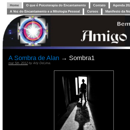
Home
O que é Psicoterapia do Encantamento
Contato
Agenda 202
A Voz do Encantamento e a Mitologia Pessoal
Cursos
Manifesto da N
A Sombra de Alan
→ Sombra1
mar 5th, 2012
by
Arly DeLima
.