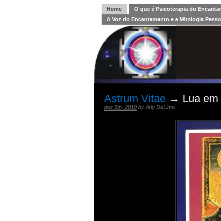
Home
O que é Psicoterapia do Encant
A Voz do Encantamento e a Mitologia Pesso
Astrum Vitae
→ Lua em C
dez 5th, 2010
by
Arly DeLima
.