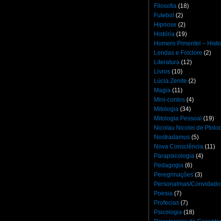
Filosofia
(18)
Futebol
(2)
Hipnose
(2)
História
(19)
Homero Pimentel – Histo
Lendas e Folclore
(2)
Literatura
(12)
Livros
(10)
Lúcia Zenite
(2)
Magia
(11)
Mini-contos
(4)
Mitologia
(34)
Mitologia Pessoal
(19)
Nicolau Nicolei de Ptol
Nostradamus
(5)
Nova Consciência
(11)
Parapsicologia
(4)
Pedagogia
(6)
Peregrinações
(3)
Personalmas/Convidado
Poesia
(7)
Profecias
(7)
Psicologia
(18)