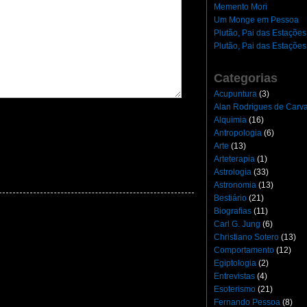
Memento Mori
Um Monge em Pessoa
Plutão, Pai das Estações
Plutão, Pai das Estações
Categorias
Acupuntura
(3)
Alan Rodrigues de Carv
Alquimia
(16)
Antropologia
(6)
Arte
(13)
Arteterapia
(1)
Astrologia
(33)
Astronomia
(13)
Bestiário
(21)
Biografias
(11)
Carl G. Jung
(6)
Christiano Sotero
(13)
Comportamento
(12)
Egiptologia
(2)
Entrevistas
(4)
Esoterismo
(21)
Fernando Pessoa
(8)