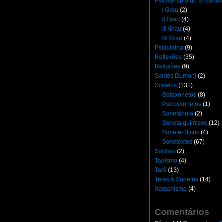
Psicoterapia do Encant
I Grau
(2)
II Grau
(4)
III Grau
(4)
IV Grau
(4)
Psiquiatria
(9)
Reflexões
(35)
Religiões
(9)
Santos Dumont
(2)
Sonetos
(131)
Galaxonetos
(8)
Psicossonetos
(1)
Sonetábula
(2)
Sonetalquímicos
(12)
Soneteróticos
(4)
Sonetextos
(67)
Sonhos
(2)
Taoísmo
(4)
Tarô
(13)
Telas & Sonetos
(14)
Xamanismo
(4)
Comentários