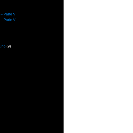
 – Parte VI
 – Parte V
alho
(9)