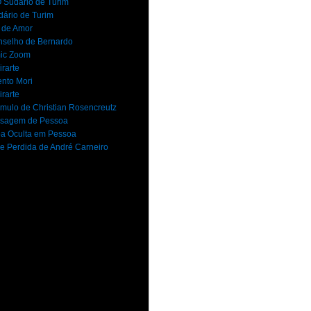
 Sudário de Turim
dário de Turim
 de Amor
selho de Bernardo
ic Zoom
rarte
nto Mori
rarte
mulo de Christian Rosencreutz
sagem de Pessoa
a Oculta em Pessoa
e Perdida de André Carneiro