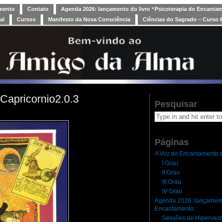
amento
Contato
Agenda 2026: lançamento do livro “Psicoterapia do Encanta
al
Cursos
Manifesto da Nova Consciência
Ciências do Sagrado – Curso 
apricornio2.0.3
Pesquisar
Páginas
A Voz do Encantamento e
I Grau
II Grau
III Grau
IV Grau
Agenda 2026: lançamento
Encantamento.
Sessões de Hipervent