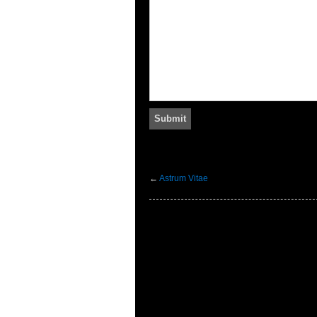
←
Astrum Vitae