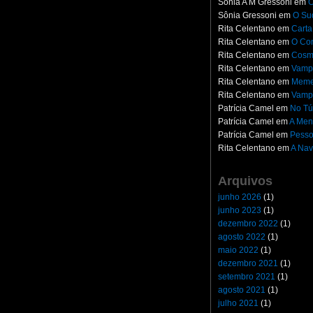
Sônia A M Gressoni
em
O
Sônia Gressoni
em
O Su
Rita Celentano
em
Carta
Rita Celentano
em
O Con
Rita Celentano
em
Cosm
Rita Celentano
em
Vampi
Rita Celentano
em
Meme
Rita Celentano
em
Vampi
Patrícia Camel
em
No Tú
Patrícia Camel
em
A Men
Patrícia Camel
em
Pesso
Rita Celentano
em
A Nav
Arquivos
junho 2026
(1)
junho 2023
(1)
dezembro 2022
(1)
agosto 2022
(1)
maio 2022
(1)
dezembro 2021
(1)
setembro 2021
(1)
agosto 2021
(1)
julho 2021
(1)