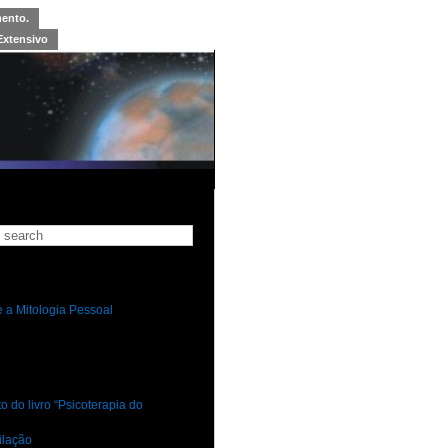
mento.
Extensivo
 a Mitologia Pessoal
 do livro “Psicoterapia do
ilação