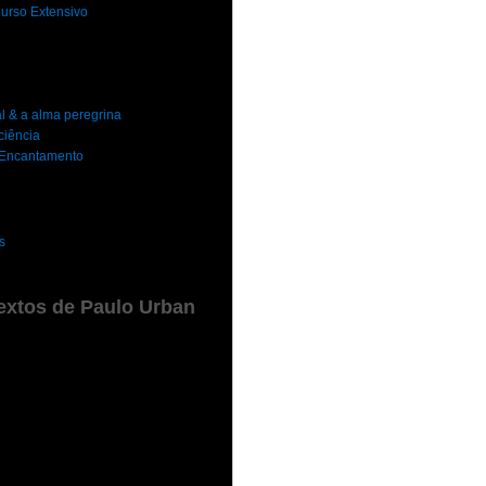
urso Extensivo
al & a alma peregrina
ciência
o Encantamento
s
extos de Paulo Urban