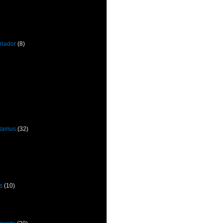
riador
(8)
odamus
(32)
s
(10)