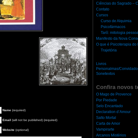
Ciências do Sagrado – C
Contato
Cursos
Curso de Alquimia
Psicofármacos
Tarô: mitologia pesso
Manifesto da Nova Cons
O que é Psicoterapia d
Trajetória
Livros
Personalmas/Convidado
Sonetextos
Confira novos t
O Mago de Provence
Por Piedade
Selo Encantado
Name
(required)
Declaration d’Amour
Salto Mortal
Email
(will not be published) (required)
Carta de Amor
Vampirarte
Website
(optional)
Arcanos Mistérios