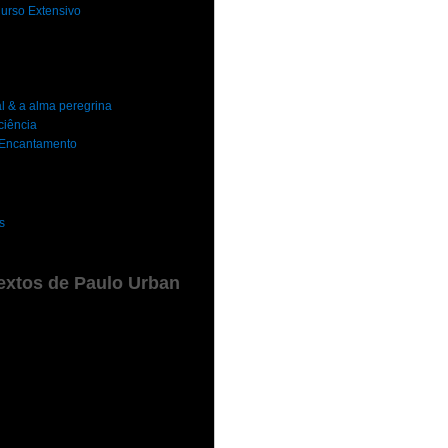
urso Extensivo
al & a alma peregrina
ciência
o Encantamento
s
extos de Paulo Urban