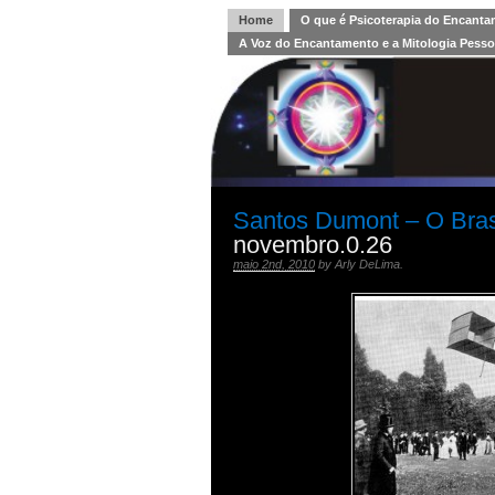
Home
O que é Psicoterapia do Encant
A Voz do Encantamento e a Mitologia Pesso
Santos Dumont – O Bras
novembro.0.26
maio 2nd, 2010
by
Arly DeLima
.