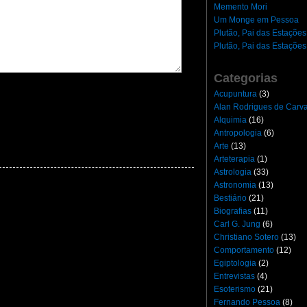
Memento Mori
Um Monge em Pessoa
Plutão, Pai das Estações
Plutão, Pai das Estações
Categorias
Acupuntura
(3)
Alan Rodrigues de Carv
Alquimia
(16)
Antropologia
(6)
Arte
(13)
Arteterapia
(1)
Astrologia
(33)
Astronomia
(13)
Bestiário
(21)
Biografias
(11)
Carl G. Jung
(6)
Christiano Sotero
(13)
Comportamento
(12)
Egiptologia
(2)
Entrevistas
(4)
Esoterismo
(21)
Fernando Pessoa
(8)