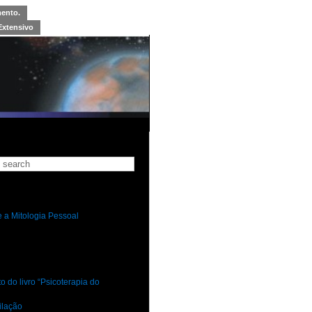
mento.
Extensivo
 a Mitologia Pessoal
 do livro “Psicoterapia do
ilação