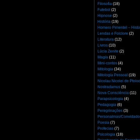
Filosofia
(18)
Futebol
(2)
Hipnose
(2)
História
(19)
Homero Pimentel – Histo
Lendas e Folclore
(2)
Literatura
(12)
Livros
(10)
Lúcia Zenite
(2)
Magia
(11)
Mini-contos
(4)
Mitologia
(34)
Mitologia Pessoal
(19)
Nicolau Nicolei de Ptol
Nostradamus
(5)
Nova Consciência
(11)
Parapsicologia
(4)
Pedagogia
(6)
Peregrinações
(3)
Personalmas/Convidado
Poesia
(7)
Profecias
(7)
Psicologia
(18)