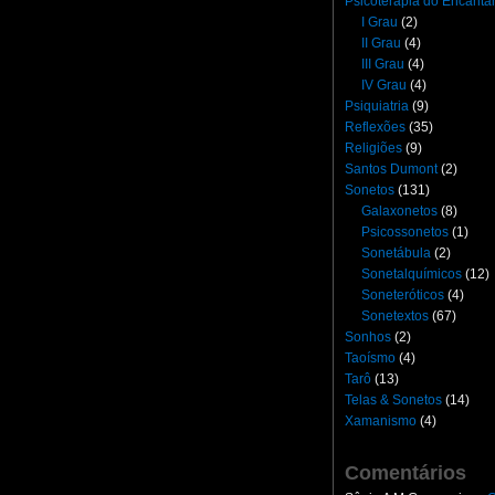
Psicoterapia do Encant
I Grau
(2)
II Grau
(4)
III Grau
(4)
IV Grau
(4)
Psiquiatria
(9)
Reflexões
(35)
Religiões
(9)
Santos Dumont
(2)
Sonetos
(131)
Galaxonetos
(8)
Psicossonetos
(1)
Sonetábula
(2)
Sonetalquímicos
(12)
Soneteróticos
(4)
Sonetextos
(67)
Sonhos
(2)
Taoísmo
(4)
Tarô
(13)
Telas & Sonetos
(14)
Xamanismo
(4)
Comentários