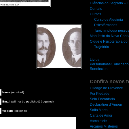
Ciências do Sagrado – C
Contato
Cursos
Curso de Alquimia
Psicofármacos
Tarô: mitologia pesso
Manifesto da Nova Cons
O que é Psicoterapia d
Trajetória
Livros
Personalmas/Convidado
Sonetextos
Confira novos t
O Mago de Provence
Name
(required)
Por Piedade
Selo Encantado
Email
(will not be published) (required)
Declaration d’Amour
Salto Mortal
Website
(optional)
Carta de Amor
Vampirarte
Arcanos Mistérios