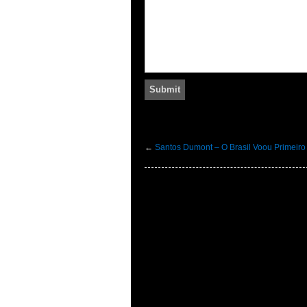
←
Santos Dumont – O Brasil Voou Primeiro