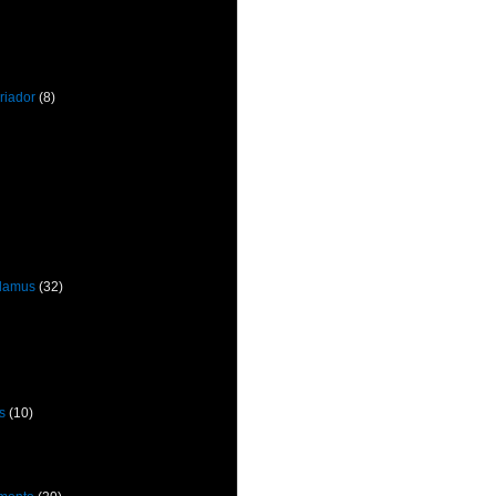
riador
(8)
odamus
(32)
s
(10)