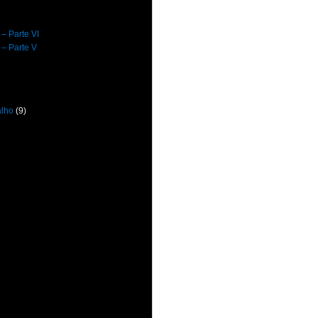
 – Parte VI
 – Parte V
alho
(9)