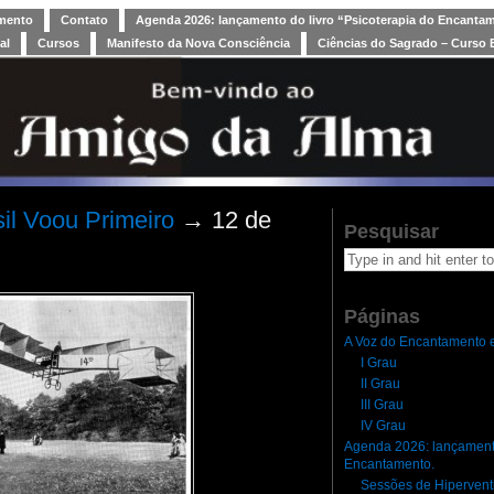
amento
Contato
Agenda 2026: lançamento do livro “Psicoterapia do Encanta
al
Cursos
Manifesto da Nova Consciência
Ciências do Sagrado – Curso 
il Voou Primeiro
→ 12 de
Pesquisar
Páginas
A Voz do Encantamento e
I Grau
II Grau
III Grau
IV Grau
Agenda 2026: lançamento
Encantamento.
Sessões de Hipervent