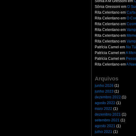
Sônia A M Gressoni
em
O
Sônia Gressoni
em
O Su
Rita Celentano
em
Carta
Rita Celentano
em
O Con
Rita Celentano
em
Cosm
Rita Celentano
em
Vampi
Rita Celentano
em
Meme
Rita Celentano
em
Vampi
Patrícia Camel
em
No Tú
Patrícia Camel
em
A Men
Patrícia Camel
em
Pesso
Rita Celentano
em
A Nav
Arquivos
junho 2026
(1)
junho 2023
(1)
dezembro 2022
(1)
agosto 2022
(1)
maio 2022
(1)
dezembro 2021
(1)
setembro 2021
(1)
agosto 2021
(1)
julho 2021
(1)