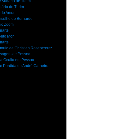
 Sudário de Turim
dário de Turim
 de Amor
selho de Bernardo
ic Zoom
rarte
nto Mori
rarte
mulo de Christian Rosencreutz
sagem de Pessoa
a Oculta em Pessoa
e Perdida de André Carneiro